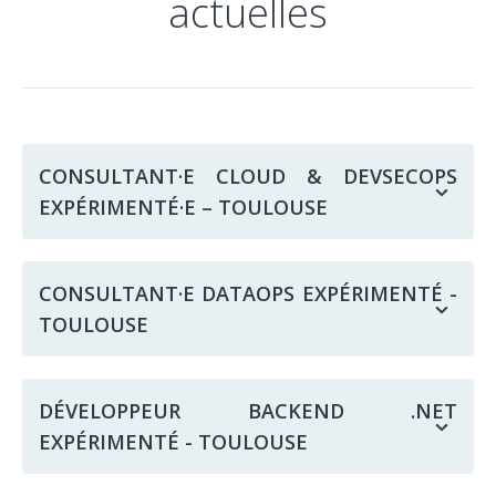
actuelles
CONSULTANT·E CLOUD & DEVSECOPS
EXPÉRIMENTÉ·E – TOULOUSE
Consultant·e Cloud
CONSULTANT·E DATAOPS EXPÉRIMENTÉ -
TOULOUSE
& DevSecOps
Consultant·e
Expérimenté·e –
DÉVELOPPEUR BACKEND .NET
EXPÉRIMENTÉ - TOULOUSE
DataOps
Toulouse