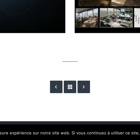
© 2026 DocDoku.
leure expérience sur notre site web. Si vous continuez à utiliser ce sit