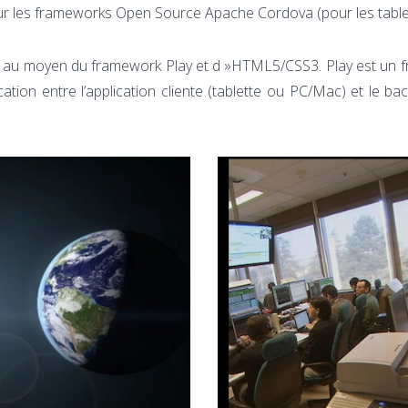
r les frameworks Open Source Apache Cordova (pour les table
isé au moyen du framework Play et d »HTML5/CSS3. Play est un fr
tion entre l’application cliente (tablette ou PC/Mac) et le 