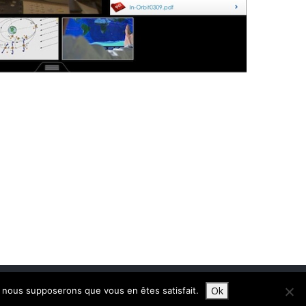
Ok
e, nous supposerons que vous en êtes satisfait.