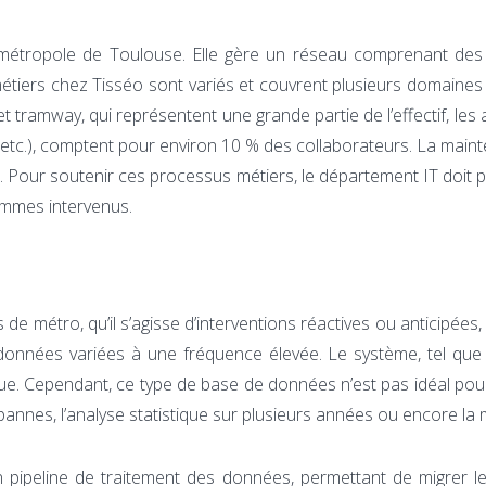
a métropole de Toulouse. Elle gère un réseau comprenant des
es métiers chez Tisséo sont variés et couvrent plusieurs domain
t tramway, qui représentent une grande partie de l’effectif, les
s, etc.), comptent pour environ 10 % des collaborateurs. La maint
té. Pour soutenir ces processus métiers, le département IT doit
ommes intervenus.
 de métro, qu’il s’agisse d’interventions réactives ou anticipées
 données variées à une fréquence élevée. Le système, tel qu
ue. Cependant, ce type de base de données n’est pas idéal po
pannes, l’analyse statistique sur plusieurs années ou encore la 
un pipeline de traitement des données, permettant de migrer l