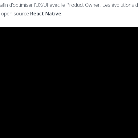
afin d’optimiser l’UX/UI avec le Product Owner. Les évolutions
rm open source
React Native
.