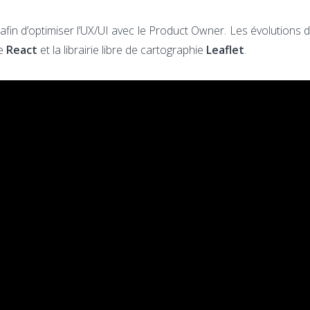
afin d’optimiser l’UX/UI avec le Product Owner. Les évolutions
ce
React
et la librairie libre de cartographie
Leaflet
.