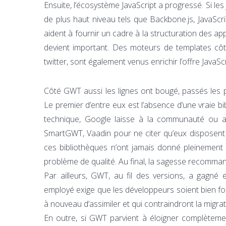
Ensuite, l’écosystème JavaScript a progressé. Si les
de plus haut niveau tels que Backbone.js, JavaScrip
aident à fournir un cadre à la structuration des app
devient important. Des moteurs de templates c
twitter, sont également venus enrichir l’offre JavaScr
Côté GWT aussi les lignes ont bougé, passés les pr
Le premier d’entre eux est l’absence d’une vraie b
technique, Google laisse à la communauté ou au
SmartGWT, Vaadin pour ne citer qu’eux disposent
ces bibliothèques n’ont jamais donné pleinement s
problème de qualité. Au final, la sagesse recomm
Par ailleurs, GWT, au fil des versions, a gagné 
employé exige que les développeurs soient bien fo
à nouveau d’assimiler et qui contraindront la migra
En outre, si GWT parvient à éloigner complètemen