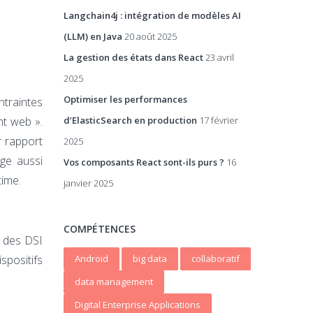
Langchain4j : intégration de modèles AI
(LLM) en Java
20 août 2025
La gestion des états dans React
23 avril
2025
Optimiser les performances
ntraintes
nt web ».
d’ElasticSearch en production
17 février
r rapport
2025
age aussi
Vos composants React sont-ils purs ?
16
time.
janvier 2025
COMPÉTENCES
n des DSI
spositifs
Android
big data
collaboratif
data management
Digital Enterprise Applications