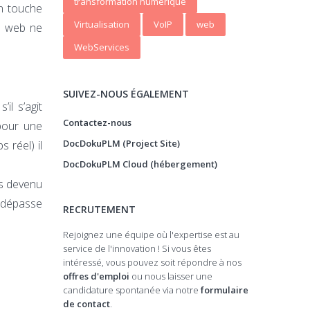
transformation numerique
On touche
Virtualisation
VoIP
web
s web ne
WebServices
SUIVEZ-NOUS ÉGALEMENT
il s’agit
Contactez-nous
pour une
DocDokuPLM (Project Site)
 réel) il
DocDokuPLM Cloud (hébergement)
as devenu
n dépasse
RECRUTEMENT
Rejoignez une équipe où l'expertise est au
service de l'innovation ! Si vous êtes
intéressé, vous pouvez soit répondre à nos
offres d'emploi
ou nous laisser une
candidature spontanée via notre
formulaire
de contact
.