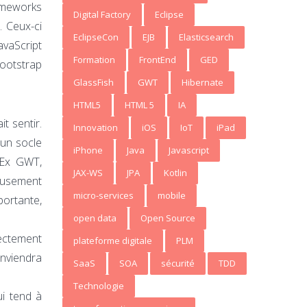
rameworks
Digital Factory
Eclipse
. Ceux-ci
EclipseCon
EJB
Elasticsearch
avaScript
Formation
FrontEnd
GED
bootstrap
GlassFish
GWT
Hibernate
HTML5
HTML 5
IA
t sentir.
Innovation
iOS
IoT
iPad
 un socle
iPhone
Java
Javascript
 Ex GWT,
JAX-WS
JPA
Kotlin
reusement
micro-services
mobile
portante,
open data
Open Source
rectement
plateforme digitale
PLM
onviendra
SaaS
SOA
sécurité
TDD
Technologie
ui tend à