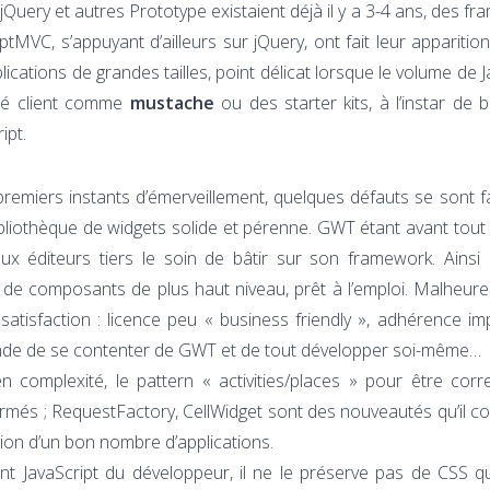
 jQuery et autres Prototype existaient déjà il y a 3-4 ans, des f
tMVC, s’appuyant d’ailleurs sur jQuery, ont fait leur apparition
lications de grandes tailles, point délicat lorsque le volume de J
ôté client comme
mustache
ou des starter kits, à l’instar de 
ipt.
emiers instants d’émerveillement, quelques défauts se sont fai
ibliothèque de widgets solide et pérenne. GWT étant avant tout
x éditeurs tiers le soin de bâtir sur son framework. Ainsi
 de composants de plus haut niveau, prêt à l’emploi. Malheu
atisfaction : licence peu « business friendly », adhérence im
ande de se contenter de GWT et de tout développer soi-même…
en complexité, le pattern « activities/places » pour être cor
rmés ; RequestFactory, CellWidget sont des nouveautés qu’il c
tion d’un bon nombre d’applications.
t JavaScript du développeur, il ne le préserve pas de CSS q