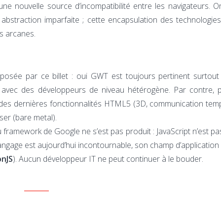
une nouvelle source d’incompatibilité entre les navigateurs. 
bstraction imparfaite ; cette encapsulation des technologie
s arcanes.
sée par ce billet : oui GWT est toujours pertinent surtout s’
n avec des développeurs de niveau hétérogène. Par contre, 
 des dernières fonctionnalités HTML5 (3D, communication temps
ser (bare metal).
 du framework de Google ne s’est pas produit : JavaScript n’est p
langage est aujourd’hui incontournable, son champ d’applicatio
nJS
). Aucun développeur IT ne peut continuer à le bouder.