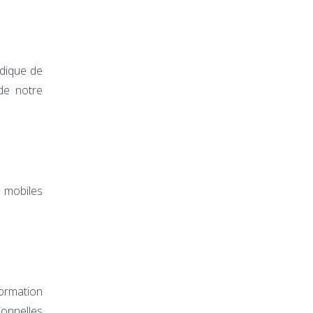
udique de
de notre
s mobiles
formation
ionnelles