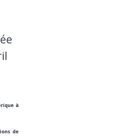
lée
il
érique à
ions de