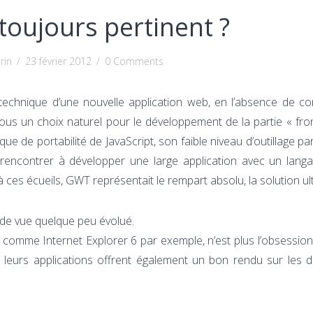
toujours pertinent ?
rin
/
23 février 2012
/
0 Comments
cle technique d’une nouvelle application web, en l’absence de co
us un choix naturel pour le développement de la partie « fro
 de portabilité de JavaScript, son faible niveau d’outillage pa
ut rencontrer à développer une large application avec un lang
 ces écueils, GWT représentait le rempart absolu, la solution ul
 de vue quelque peu évolué.
, comme Internet Explorer 6 par exemple, n’est plus l’obsessio
 leurs applications offrent également un bon rendu sur les di