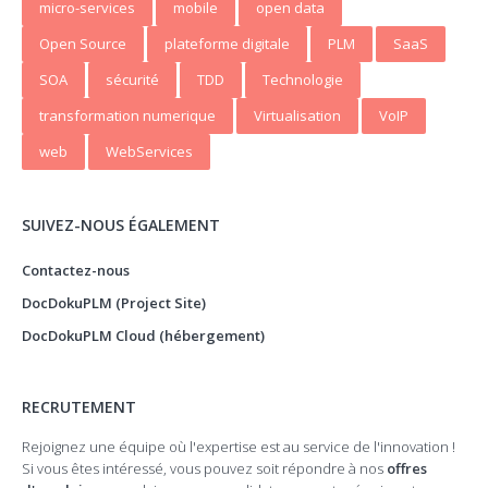
micro-services
mobile
open data
Open Source
plateforme digitale
PLM
SaaS
SOA
sécurité
TDD
Technologie
transformation numerique
Virtualisation
VoIP
web
WebServices
SUIVEZ-NOUS ÉGALEMENT
Contactez-nous
DocDokuPLM (Project Site)
DocDokuPLM Cloud (hébergement)
RECRUTEMENT
Rejoignez une équipe où l'expertise est au service de l'innovation !
Si vous êtes intéressé, vous pouvez soit répondre à nos
offres