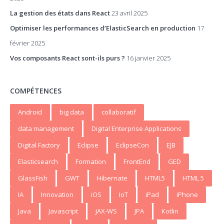
La gestion des états dans React
23 avril 2025
Optimiser les performances d’ElasticSearch en production
17
février 2025
Vos composants React sont-ils purs ?
16 janvier 2025
COMPÉTENCES
Android
big data
collaboratif
data management
Digital Enterprise Applications
Digital Factory
Eclipse
EclipseCon
EJB
Elasticsearch
Formation
FrontEnd
GED
GlassFish
GWT
Hibernate
HTML5
HTML 5
IA
Innovation
iOS
IoT
iPad
iPhone
Java
Javascript
JAX-WS
JPA
Kotlin