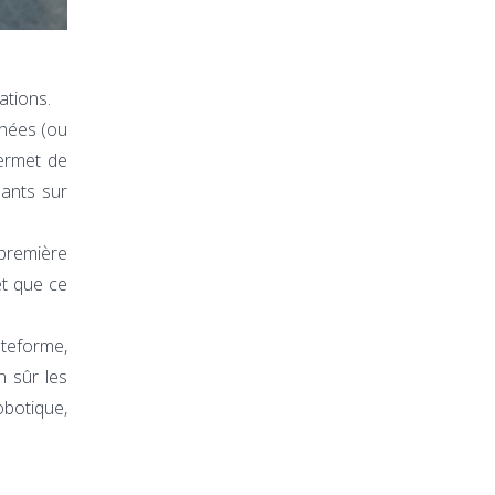
ations.
nnées (ou
permet de
ants sur
 première
et que ce
ateforme,
n sûr les
obotique,