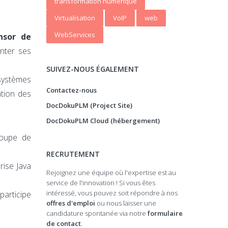
transformation numerique
Virtualisation
VoIP
web
WebServices
nsor de
enter ses
SUIVEZ-NOUS ÉGALEMENT
systèmes
Contactez-nous
ation des
DocDokuPLM (Project Site)
DocDokuPLM Cloud (hébergement)
roupe de
RECRUTEMENT
rise Java
Rejoignez une équipe où l'expertise est au
service de l'innovation ! Si vous êtes
intéressé, vous pouvez soit répondre à nos
articipe
offres d'emploi
ou nous laisser une
candidature spontanée via notre
formulaire
de contact
.