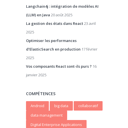
Langchain4j : intégration de modèles AI
(LLM) en Java
20 août 2025
La gestion des états dans React
23 avril
2025
Optimiser les performances
d’ElasticSearch en production
17 février
2025
Vos composants React sont-ils purs ?
16
janvier 2025
COMPÉTENCES
Android
big data
collaboratif
data management
Digital Enterprise Applications