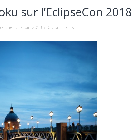
ku sur l’EclipseCon 2018
aercher
/
7 juin 2018
/
0 Comments