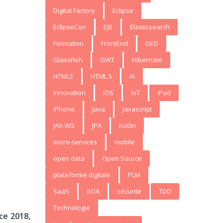
Digital Factory
Eclipse
EclipseCon
EJB
Elasticsearch
Formation
FrontEnd
GED
GlassFish
GWT
Hibernate
HTML5
HTML 5
IA
Innovation
iOS
IoT
iPad
iPhone
Java
Javascript
JAX-WS
JPA
Kotlin
micro-services
mobile
open data
Open Source
plateforme digitale
PLM
SaaS
SOA
sécurité
TDD
Technologie
ce 2018,