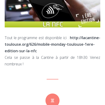
:
actu
et
pers
des
Tout le programme est disponible ici :
http://lacantine-
OS
toulouse.org/626/mobile-monday-toulouse-1ere-
mob
edition-sur-la-nfc
Cela se passe à la Cantine à partir de 18h30. Venez
nombreux !