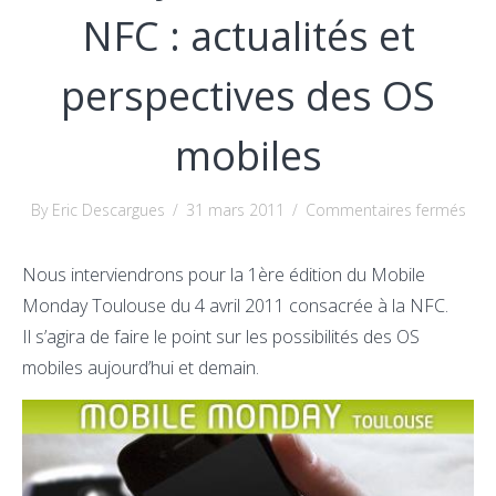
NFC : actualités et
perspectives des OS
mobiles
sur
By Eric Descargues
/
31 mars 2011
/
Commentaires fermés
Doc
au
Nous interviendrons pour la 1ère édition du Mobile
1er
Monday Toulouse du 4 avril 2011 consacrée à la NFC.
Mob
Il s’agira de faire le point sur les possibilités des OS
Mon
mobiles aujourd’hui et demain.
Tou
sur
la
NFC