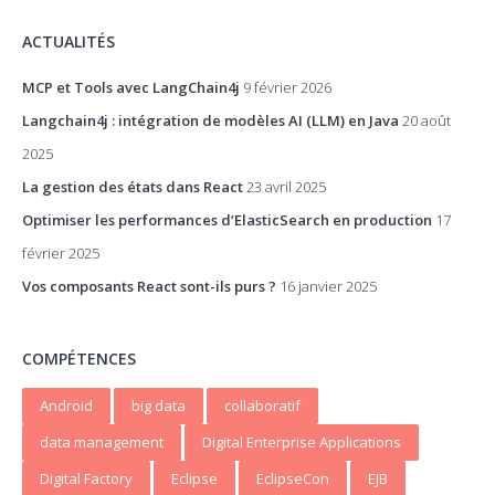
ACTUALITÉS
MCP et Tools avec LangChain4j
9 février 2026
Langchain4j : intégration de modèles AI (LLM) en Java
20 août
2025
La gestion des états dans React
23 avril 2025
Optimiser les performances d’ElasticSearch en production
17
février 2025
Vos composants React sont-ils purs ?
16 janvier 2025
COMPÉTENCES
Android
big data
collaboratif
data management
Digital Enterprise Applications
Digital Factory
Eclipse
EclipseCon
EJB