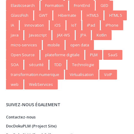
Elasticsearch
Formation
FrontEnd
GED
GlassFish
GWT
Hibernate
HTML5
HTML 5
IA
Innovation
iOS
IoT
iPad
iPhone
Java
Javascript
JAX-WS
JPA
Kotlin
micro-services
mobile
open data
Open Source
plateforme digitale
PLM
SaaS
SOA
sécurité
TDD
Technologie
transformation numerique
Virtualisation
VoIP
web
WebServices
SUIVEZ-NOUS ÉGALEMENT
Contactez-nous
DocDokuPLM (Project Site)