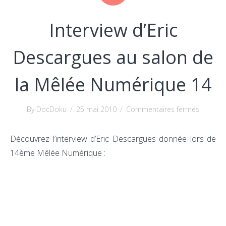
Interview d’Eric
Descargues au salon de
la Mêlée Numérique 14
sur
By DocDoku
/
25 mai 2010
/
Commentaires fermés
Intervie
d’Eric
Découvrez l’interview d’Eric Descargues donnée lors de
Descarg
14ème Mêlée Numérique :
au
salon
de
la
Mêlée