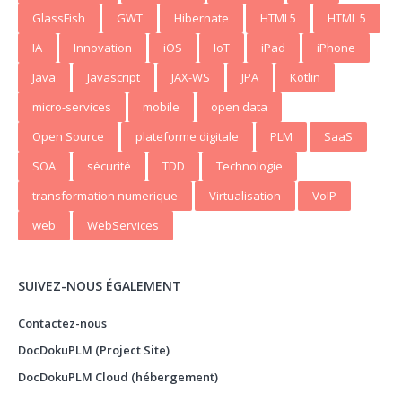
GlassFish
GWT
Hibernate
HTML5
HTML 5
IA
Innovation
iOS
IoT
iPad
iPhone
Java
Javascript
JAX-WS
JPA
Kotlin
micro-services
mobile
open data
Open Source
plateforme digitale
PLM
SaaS
SOA
sécurité
TDD
Technologie
transformation numerique
Virtualisation
VoIP
web
WebServices
SUIVEZ-NOUS ÉGALEMENT
Contactez-nous
DocDokuPLM (Project Site)
DocDokuPLM Cloud (hébergement)