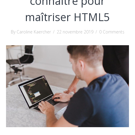
connaître pour
maîtriser HTML5
By Caroline Kaercher
/
22 novembre 2019
/
0 Comments