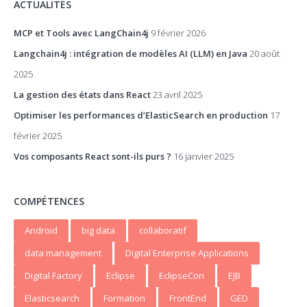
ACTUALITÉS
MCP et Tools avec LangChain4j
9 février 2026
Langchain4j : intégration de modèles AI (LLM) en Java
20 août
2025
La gestion des états dans React
23 avril 2025
Optimiser les performances d’ElasticSearch en production
17
février 2025
Vos composants React sont-ils purs ?
16 janvier 2025
COMPÉTENCES
Android
big data
collaboratif
data management
Digital Enterprise Applications
Digital Factory
Eclipse
EclipseCon
EJB
Elasticsearch
Formation
FrontEnd
GED