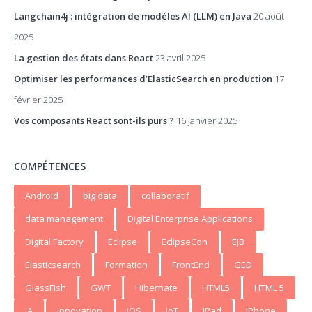
Langchain4j : intégration de modèles AI (LLM) en Java
20 août
2025
La gestion des états dans React
23 avril 2025
Optimiser les performances d’ElasticSearch en production
17
février 2025
Vos composants React sont-ils purs ?
16 janvier 2025
COMPÉTENCES
Android
big data
collaboratif
data management
Digital Enterprise Applications
Digital Factory
Eclipse
EclipseCon
EJB
Elasticsearch
Formation
FrontEnd
GED
GlassFish
GWT
Hibernate
HTML5
HTML 5
IA
Innovation
iOS
IoT
iPad
iPhone