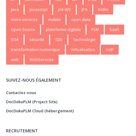
Java
Javascript
JAX-WS
JPA
Kotlin
micro-services
mobile
open data
Open Source
plateforme digitale
PLM
SaaS
SOA
sécurité
TDD
Technologie
transformation numerique
Virtualisation
VoIP
web
WebServices
SUIVEZ-NOUS ÉGALEMENT
Contactez-nous
DocDokuPLM (Project Site)
DocDokuPLM Cloud (hébergement)
RECRUTEMENT