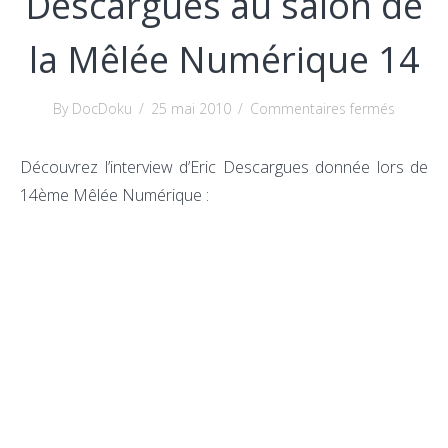
Descargues au salon de
la Mêlée Numérique 14
sur
By DocDoku
/
25 mai 2010
/
Commentaires fermés
Intervie
d’Eric
Découvrez l’interview d’Eric Descargues donnée lors de
Descarg
14ème Mêlée Numérique :
au
salon
de
la
Mêlée
Numéri
14