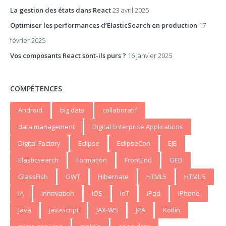
La gestion des états dans React
23 avril 2025
Optimiser les performances d’ElasticSearch en production
17
février 2025
Vos composants React sont-ils purs ?
16 janvier 2025
COMPÉTENCES
Android
big data
collaboratif
data management
Digital Enterprise Applications
Digital Factory
Eclipse
EclipseCon
EJB
Elasticsearch
Formation
FrontEnd
GED
GlassFish
GWT
Hibernate
HTML5
HTML 5
IA
Innovation
iOS
IoT
iPad
iPhone
Java
Javascript
JAX-WS
JPA
Kotlin