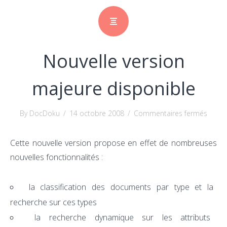
Nouvelle version
majeure disponible
sur
By DocDoku
/
14 octobre 2008
/
Commentaires fermés
Nouve
versio
Cette nouvelle version propose en effet de nombreuses
majeu
nouvelles fonctionnalités :
dispo
la classification des documents par type et la
recherche sur ces types
la recherche dynamique sur les attributs