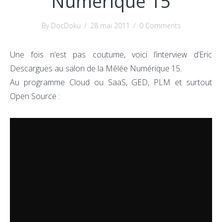
Numérique 15
By DocDoku
/
28 mai 2011
/
0 Comments
Une fois n’est pas coutume, voici l’interview d’Eric
Descargues au salon de la Mêlée Numérique 15.
Au programme Cloud ou SaaS, GED, PLM et surtout
Open Source :