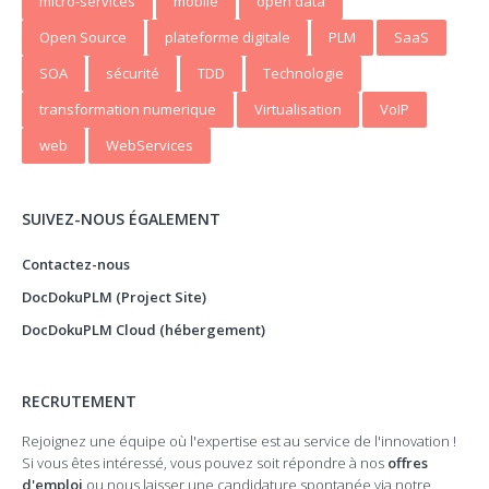
micro-services
mobile
open data
Open Source
plateforme digitale
PLM
SaaS
SOA
sécurité
TDD
Technologie
transformation numerique
Virtualisation
VoIP
web
WebServices
SUIVEZ-NOUS ÉGALEMENT
Contactez-nous
DocDokuPLM (Project Site)
DocDokuPLM Cloud (hébergement)
RECRUTEMENT
Rejoignez une équipe où l'expertise est au service de l'innovation !
Si vous êtes intéressé, vous pouvez soit répondre à nos
offres
d'emploi
ou nous laisser une candidature spontanée via notre