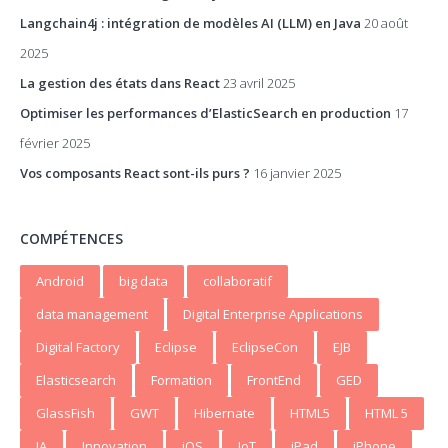
Langchain4j : intégration de modèles AI (LLM) en Java
20 août
2025
La gestion des états dans React
23 avril 2025
Optimiser les performances d’ElasticSearch en production
17
février 2025
Vos composants React sont-ils purs ?
16 janvier 2025
COMPÉTENCES
Android
big data
collaboratif
data management
Digital Enterprise Applications
Digital Factory
Eclipse
EclipseCon
EJB
Elasticsearch
Formation
FrontEnd
GED
GlassFish
GWT
Hibernate
HTML5
HTML 5
IA
Innovation
iOS
IoT
iPad
iPhone