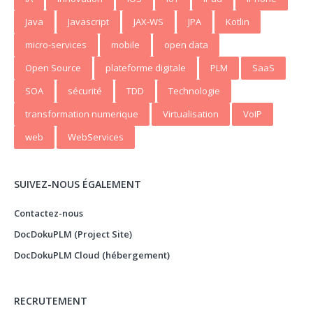
Java
Javascript
JAX-WS
JPA
Kotlin
micro-services
mobile
open data
Open Source
plateforme digitale
PLM
SaaS
SOA
sécurité
TDD
Technologie
transformation numerique
Virtualisation
VoIP
web
WebServices
SUIVEZ-NOUS ÉGALEMENT
Contactez-nous
DocDokuPLM (Project Site)
DocDokuPLM Cloud (hébergement)
RECRUTEMENT