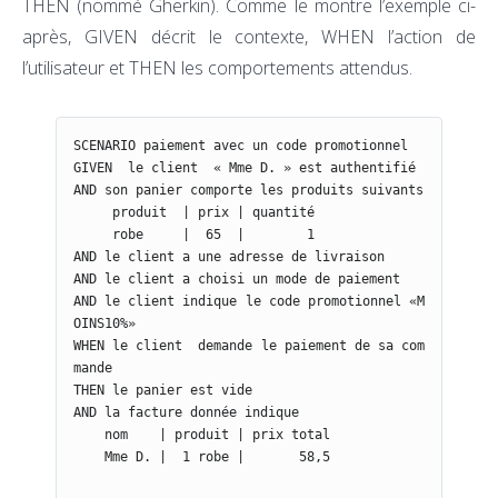
THEN (nommé Gherkin). Comme le montre l’exemple ci-
après, GIVEN décrit le contexte, WHEN l’action de
l’utilisateur et THEN les comportements attendus.
SCENARIO paiement avec un code promotionnel

GIVEN  le client  « Mme D. » est authentifié

AND son panier comporte les produits suivants

     produit  | prix | quantité

     robe     |  65  |        1

AND le client a une adresse de livraison

AND le client a choisi un mode de paiement

AND le client indique le code promotionnel «M
OINS10%»

WHEN le client  demande le paiement de sa com
mande

THEN le panier est vide

AND la facture donnée indique

    nom    | produit | prix total

    Mme D. |  1 robe |       58,5
