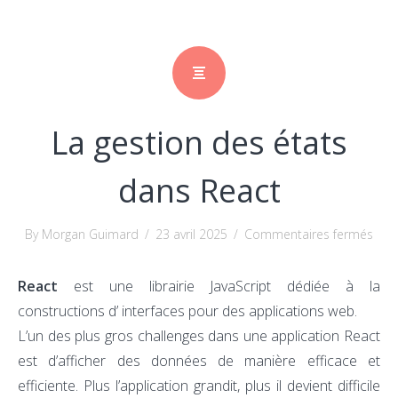
La gestion des états
dans React
sur
By Morgan Guimard
/
23 avril 2025
/
Commentaires fermés
La
gest
React
est une librairie JavaScript dédiée à la
des
constructions d’ interfaces pour des applications web.
état
L’un des plus gros challenges dans une application React
dan
est d’afficher des données de manière efficace et
Reac
efficiente. Plus l’application grandit, plus il devient difficile