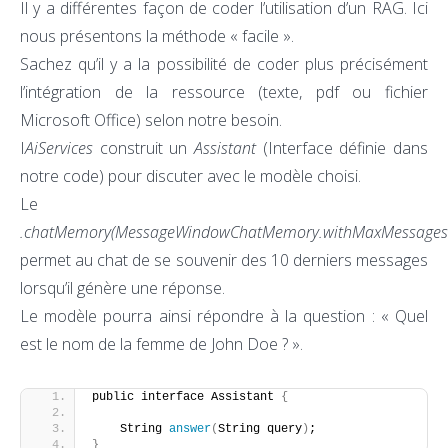
Il y a différentes façon de coder l’utilisation d’un RAG. Ici
nous présentons la méthode « facile ».
Sachez qu’il y a la possibilité de coder plus précisément
l’intégration de la ressource (texte, pdf ou fichier
Microsoft Office) selon notre besoin.
I
AiServices
construit un
Assistant
(Interface définie dans
notre code) pour discuter avec le modèle choisi.
Le
.chatMemory(MessageWindowChatMemory.withMaxMessages(
permet au chat de se souvenir des 10 derniers messages
lorsqu’il génère une réponse.
Le modèle pourra ainsi répondre à la question : « Quel
est le nom de la femme de John Doe ? ».
public interface Assistant 
{
    String 
answer
(
String query
)
;
}