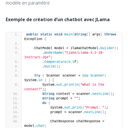
modèle en paramètre.
Exemple de création d’un chatbot avec JLama
public
static
void
main
(
String
[]
 args
)
throws
Exception 
{
    ChatModel model = JlamaChatModel.
builder
()
        .
modelName
(
"tjake/Llama-3.2-1B-
Instruct-JQ4"
)
        .
temperature
(
0.3
f
)
        .
build
()
;
try
(
 Scanner scanner = 
new
Scanner
(
System.
in
)
)
{
        System.
out
.
println
(
"What is the 
context?"
)
;
String
 context = scanner.
nextLine
()
;
String
 prompt = 
""
;
do
{
            System.
out
.
print
(
"Prompt: "
)
;
            prompt = scanner.
nextLine
()
;
            ChatResponse chatResponse = 
model.
chat
(