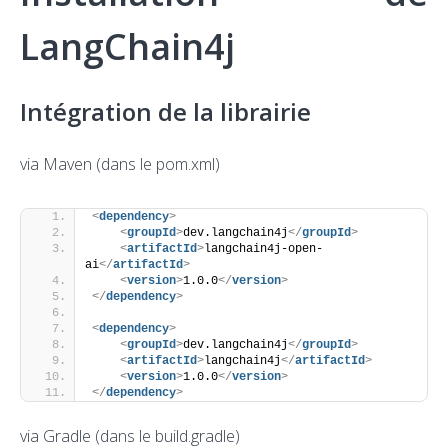
LangChain4j
Intégration de la librairie
via Maven (dans le pom.xml)
<
dependency
>
<
groupId
>
dev.langchain4j
</
groupId
>
<
artifactId
>
langchain4j-open-
ai
</
artifactId
>
<
version
>
1.0.0
</
version
>
</
dependency
>
<
dependency
>
<
groupId
>
dev.langchain4j
</
groupId
>
<
artifactId
>
langchain4j
</
artifactId
>
<
version
>
1.0.0
</
version
>
</
dependency
>
via Gradle (dans le build.gradle)