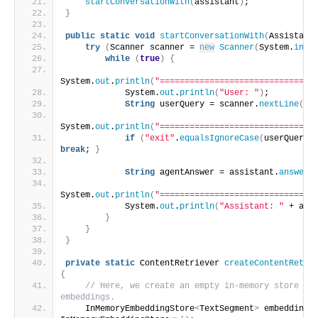
startConversationWith
(
assistant
)
;
}
public
static
void
startConversationWith
(
Assistant
try
(
Scanner scanner = 
new
Scanner
(
System.
in
))
while
(
true
)
{
System.
out
.
println
(
"===============================
            System.
out
.
println
(
"User: "
)
;
String
 userQuery = scanner.
nextLine
()
;
System.
out
.
println
(
"===============================
if
(
"exit"
.
equalsIgnoreCase
(
userQuery
)
break
; 
}
String
 agentAnswer = assistant.
answer
(
System.
out
.
println
(
"===============================
            System.
out
.
println
(
"Assistant: "
 + age
}
}
}
private
static
 ContentRetriever 
createContentRetri
{
// Here, we create an empty in-memory store for
embeddings.
    InMemoryEmbeddingStore
<
TextSegment
>
 embeddingS