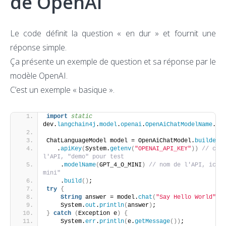
de OpenAI
Le code définit la question « en dur » et fournit une
réponse simple.
Ça présente un exemple de question et sa réponse par le
modèle OpenAI.
C’est un exemple « basique ».
import
 static
dev.
langchain4j
.
model
.
openai
.
OpenAiChatModelName
.
GP
ChatLanguageModel model = OpenAiChatModel.
builder
(
   .
apiKey
(
System.
getenv
(
"OPENAI_API_KEY"
))
// clé 
l'API, "demo" pour test
    .
modelName
(
GPT_4_O_MINI
)
// nom de l'API, ici 
mini"
    .
build
()
;
try
{
String
 answer = model.
chat
(
"Say Hello World"
)
;
    System.
out
.
println
(
answer
)
;
}
catch
(
Exception e
)
{
    System.
err
.
println
(
e.
getMessage
())
;