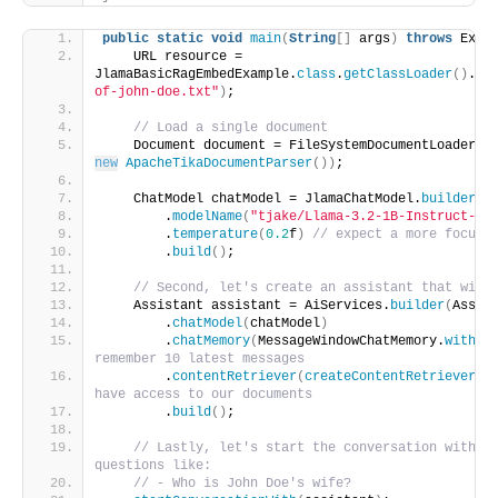
public
static
void
main
(
String
[]
 args
)
throws
 Exce
    URL resource = 
JlamaBasicRagEmbedExample.
class
.
getClassLoader
()
.
ge
of-john-doe.txt"
)
;
// Load a single document
    Document document = FileSystemDocumentLoader.
l
new
ApacheTikaDocumentParser
())
;
    ChatModel chatModel = JlamaChatModel.
builder
()
        .
modelName
(
"tjake/Llama-3.2-1B-Instruct-JQ
        .
temperature
(
0.2
f
)
// expect a more focuse
        .
build
()
;
// Second, let's create an assistant that will
    Assistant assistant = AiServices.
builder
(
Assis
        .
chatModel
(
chatModel
)
        .
chatMemory
(
MessageWindowChatMemory.
withMa
remember 10 latest messages
        .
contentRetriever
(
createContentRetriever
(
L
have access to our documents
        .
build
()
;
// Lastly, let's start the conversation with th
questions like:
// - Who is John Doe's wife?