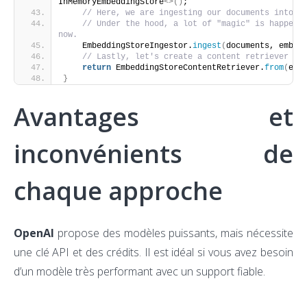
InMemoryEmbeddingStore
<>()
;
// Here, we are ingesting our documents into t
// Under the hood, a lot of "magic" is happenin
now.
    EmbeddingStoreIngestor.
ingest
(
documents, embed
// Lastly, let's create a content retriever fr
return
 EmbeddingStoreContentRetriever.
from
(
emb
}
Avantages et
inconvénients de
chaque approche
OpenAI
propose des modèles puissants, mais nécessite
une clé API et des crédits. Il est idéal si vous avez besoin
d’un modèle très performant avec un support fiable.