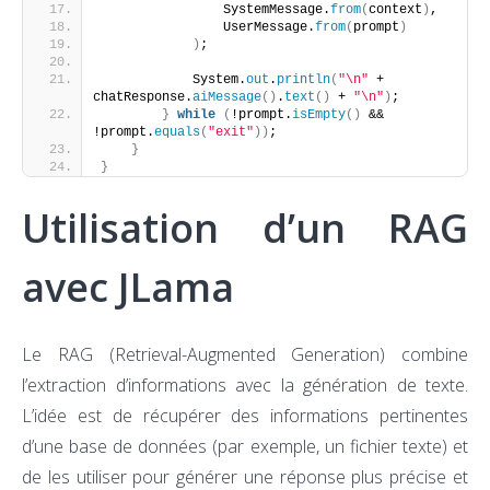
                SystemMessage.
from
(
context
)
,
                UserMessage.
from
(
prompt
)
)
;
            System.
out
.
println
(
"\n"
 + 
chatResponse.
aiMessage
()
.
text
()
 + 
"\n"
)
;
}
while
(
!prompt.
isEmpty
()
 && 
!prompt.
equals
(
"exit"
))
;
}
}
Utilisation d’un RAG
avec JLama
Le RAG (Retrieval-Augmented Generation) combine
l’extraction d’informations avec la génération de texte.
L’idée est de récupérer des informations pertinentes
d’une base de données (par exemple, un fichier texte) et
de les utiliser pour générer une réponse plus précise et