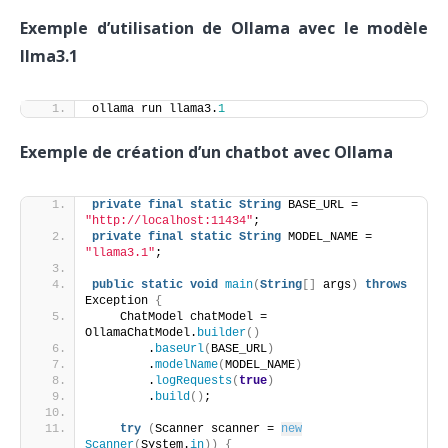
Exemple d’utilisation de Ollama avec le modèle
llma3.1
ollama run llama3.
1
Exemple de création d’un chatbot avec Ollama
private
final
static
String
 BASE_URL = 
"http://localhost:11434"
;
private
final
static
String
 MODEL_NAME = 
"llama3.1"
;
public
static
void
main
(
String
[]
 args
)
throws
Exception 
{
    ChatModel chatModel = 
OllamaChatModel.
builder
()
        .
baseUrl
(
BASE_URL
)
        .
modelName
(
MODEL_NAME
)
        .
logRequests
(
true
)
        .
build
()
;
try
(
Scanner scanner = 
new
Scanner
(
System.
in
))
{