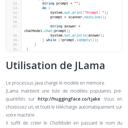
String
 prompt = 
""
;
do
{
            System.
out
.
print
(
"Prompt: "
)
;
            prompt = scanner.
nextLine
()
;
String
 answer = 
chatModel.
chat
(
prompt
)
;
            System.
out
.
println
(
answer
)
;
}
while
(
!prompt.
isEmpty
())
;
}
}
Utilisation de JLama
Le processus Java charge le modèle en mémoire.
JLama maintient une liste de modèles populaires pré-
quantifiés sur
http://huggingface.co/tjake
. Vous en
choisissez un, et l’outil le télécharge automatiquement sur
votre machine.
Il suffit de créer le
ChatModel
en passant le nom du