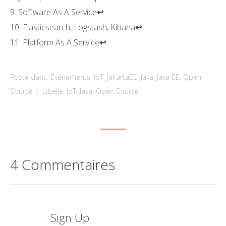
Software As A Service
↩
Elasticsearch, Logstash, Kibana
↩
Platform As A Service
↩
Posté dans:
Événements
,
IoT
,
JakartaEE
,
Java
,
Java EE
,
Open
Source
/
Libellé:
IoT
,
Java
,
Open Source
4 Commentaires
Sign Up