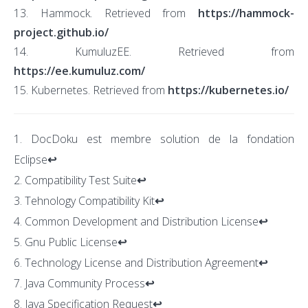
13. Hammock. Retrieved from
https://hammock-
project.github.io/
14. KumuluzEE. Retrieved from
https://ee.kumuluz.com/
15. Kubernetes. Retrieved from
https://kubernetes.io/
DocDoku est membre solution de la fondation
Eclipse
↩
Compatibility Test Suite
↩
Tehnology Compatibility Kit
↩
Common Development and Distribution License
↩
Gnu Public License
↩
Technology License and Distribution Agreement
↩
Java Community Process
↩
Java Specification Request
↩