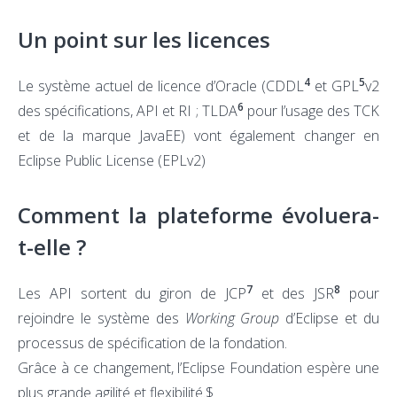
Un point sur les licences
4
5
Le système actuel de licence d’Oracle (CDDL
et GPL
v2
6
des spécifications, API et RI ; TLDA
pour l’usage des TCK
et de la marque JavaEE) vont également changer en
Eclipse Public License (EPLv2)
Comment la plateforme évoluera-
t-elle ?
7
8
Les API sortent du giron de JCP
et des JSR
pour
rejoindre le système des
Working Group
d’Eclipse et du
processus de spécification de la fondation.
Grâce à ce changement, l’Eclipse Foundation espère une
plus grande agilité et flexibilité.$