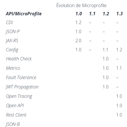
Évolution de Microprofile
API/MicroProfile
1.0
1.1
1.2
1.3
CDI
1.2
–
–
–
JSON-P
1.0
–
–
–
JAX-RS
2.0
–
–
–
Config
1.0
–
1.1
1.2
Health Check
1.0
–
Metrics
1.0
1.1
Fault Tolerance
1.0
–
JWT Propagation
1.0
–
Open Tracing
1.0
Open API
1.0
Rest Client
1.0
JSON-B