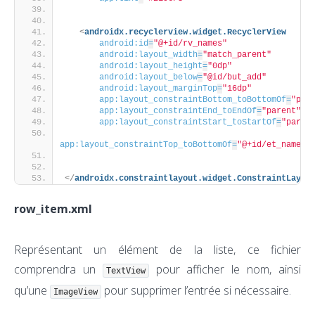
<
androidx.recyclerview.widget.RecyclerView
android:id
=
"@+id/rv_names"
android:layout_width
=
"match_parent"
android:layout_height
=
"0dp"
android:layout_below
=
"@id/but_add"
android:layout_marginTop
=
"16dp"
app:layout_constraintBottom_toBottomOf
=
"par
app:layout_constraintEnd_toEndOf
=
"parent"
app:layout_constraintStart_toStartOf
=
"paren
app:layout_constraintTop_toBottomOf
=
"@+id/et_name"
>
</
androidx.constraintlayout.widget.ConstraintLayou
row_item.xml
Représentant un élément de la liste, ce fichier
comprendra un
pour afficher le nom, ainsi
TextView
qu’une
pour supprimer l’entrée si nécessaire.
ImageView