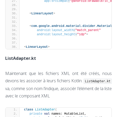
app:srcCompat
=
"@android:drawable/ic_del
<
LinearLayout
>
<
com.google.android.material.divider.MaterialDi
android:layout_width
=
"match_parent"
android:layout_height
=
"1dp"
>
<
LinearLayout
>
ListAdapter.kt
Maintenant que les fichiers XML ont été créés, nous
devons les associer à leurs fichiers Kotlin.
ListAdapter.kt
va, comme son nom l’indique, associér l’élément de la liste
avec le composant XML
class
ListAdapter
(
private
val
 names: MutableList,