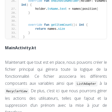
override
fun
onBindViewHolder
(
Int
)
{
       holder.
tvName
.
text
 = names
[
position
]
}
override
fun
getItemCount
()
: 
Int
{
return
 names.
size
}
}
MainActivity.kt
Maintenant que tout est en place, nous pouvons créer le
fichier principal qui gérera toute la logique de la
fonctionnalité. Ce fichier associera les différents
composants aux variables ainsi que
à la
ListAdapter
. De plus, c’est ici que nous pourrons gérer
RecyclerView
les actions des utilisateurs, telles que l’ajout et la
suppression d’un prénom avec la mise à jour de