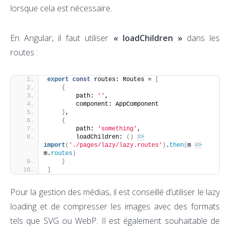
lorsque cela est nécessaire.
En Angular, il faut utiliser
« loadChildren »
dans les
routes :
export
const
 routes: Routes = 
[
{
        path: 
''
,
        component: AppComponent
}
,
{
        path: 
'something'
,
        loadChildren: 
(
)
=>
import
(
'./pages/lazy/lazy.routes'
)
.
then
(
m 
=>
m.
routes
)
}
]
Pour la gestion des médias, il est conseillé d’utiliser le lazy
loading et de compresser les images avec des formats
tels que SVG ou WebP. Il est également souhaitable de