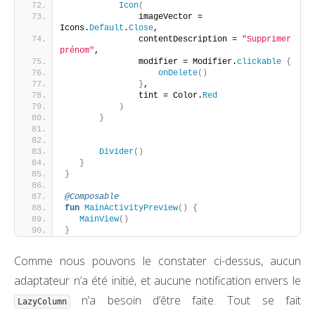
Icon
(
               imageVector = 
Icons.
Default
.
Close
,
               contentDescription = 
"Supprimer 
prénom"
,
               modifier = Modifier.
clickable
{
onDelete
()
}
,
               tint = Color.
Red
)
}
Divider
()
}
}
@Composable
fun
MainActivityPreview
()
{
MainView
()
}
Comme nous pouvons le constater ci-dessus, aucun
adaptateur n’a été initié, et aucune notification envers le
n’a besoin d’être faite. Tout se fait
LazyColumn