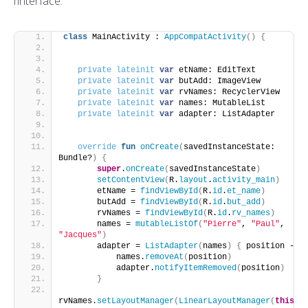
l’interface.
class
 MainActivity : 
AppCompatActivity
()
{
private
lateinit
var
 etName: EditText
private
lateinit
var
 butAdd: ImageView
private
lateinit
var
 rvNames: RecyclerView
private
lateinit
var
 names: MutableList
private
lateinit
var
 adapter: ListAdapter
override
fun
onCreate
(
savedInstanceState: 
Bundle?
)
{
super
.
onCreate
(
savedInstanceState
)
setContentView
(
R.
layout
.
activity_main
)
       etName = 
findViewById
(
R.
id
.
et_name
)
       butAdd = 
findViewById
(
R.
id
.
but_add
)
       rvNames = 
findViewById
(
R.
id
.
rv_names
)
       names = 
mutableListOf
(
"Pierre"
, 
"Paul"
, 
"Jacques"
)
       adapter = 
ListAdapter
(
names
)
{
 position -
>
           names.
removeAt
(
position
)
           adapter.
notifyItemRemoved
(
position
)
}
rvNames.
setLayoutManager
(
LinearLayoutManager
(
this
))