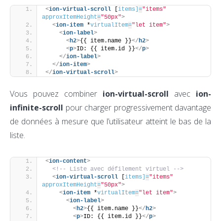
<
ion-virtual-scroll
 [
items]
=
"items"
approxItemHeight
=
"50px"
>
<
ion-item
 *
virtualItem
=
"let item"
>
<
ion-label
>
<
h2
>
{{ item.name }}
</
h2
>
<
p
>
ID: {{ item.id }}
</
p
>
</
ion-label
>
</
ion-item
>
</
ion-virtual-scroll
>
Vous pouvez combiner
ion-virtual-scroll
avec
ion-
infinite-scroll
pour charger progressivement davantage
de données à mesure que l’utilisateur atteint le bas de la
liste.
<
ion-content
>
<!-- Liste avec défilement virtuel -->
<
ion-virtual-scroll
 [
items]
=
"items"
approxItemHeight
=
"50px"
>
<
ion-item
 *
virtualItem
=
"let item"
>
<
ion-label
>
<
h2
>
{{ item.name }}
</
h2
>
<
p
>
ID: {{ item.id }}
</
p
>