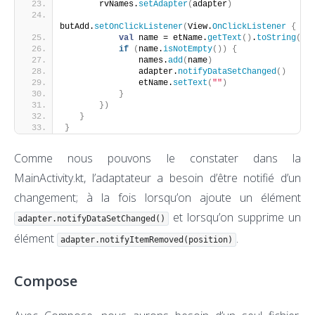
       rvNames.
setAdapter
(
adapter
)
butAdd.
setOnClickListener
(
View.
OnClickListener
{
val
 name = etName.
getText
()
.
toString
()
if
(
name.
isNotEmpty
())
{
               names.
add
(
name
)
               adapter.
notifyDataSetChanged
()
               etName.
setText
(
""
)
}
})
}
}
Comme nous pouvons le constater dans la
MainActivity.kt, l’adaptateur a besoin d’être notifié d’un
changement; à la fois lorsqu’on ajoute un élément
et lorsqu’on supprime un
adapter.notifyDataSetChanged()
élément
.
adapter.notifyItemRemoved(position)
Compose