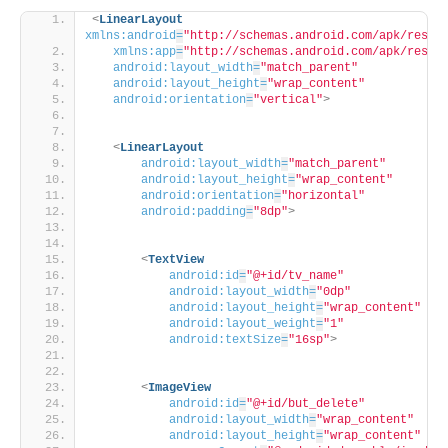
<
LinearLayout
xmlns:android
=
"http://schemas.android.com/apk/res/a
xmlns:app
=
"http://schemas.android.com/apk/res-a
android:layout_width
=
"match_parent"
android:layout_height
=
"wrap_content"
android:orientation
=
"vertical"
>
<
LinearLayout
android:layout_width
=
"match_parent"
android:layout_height
=
"wrap_content"
android:orientation
=
"horizontal"
android:padding
=
"8dp"
>
<
TextView
android:id
=
"@+id/tv_name"
android:layout_width
=
"0dp"
android:layout_height
=
"wrap_content"
android:layout_weight
=
"1"
android:textSize
=
"16sp"
>
<
ImageView
android:id
=
"@+id/but_delete"
android:layout_width
=
"wrap_content"
android:layout_height
=
"wrap_content"