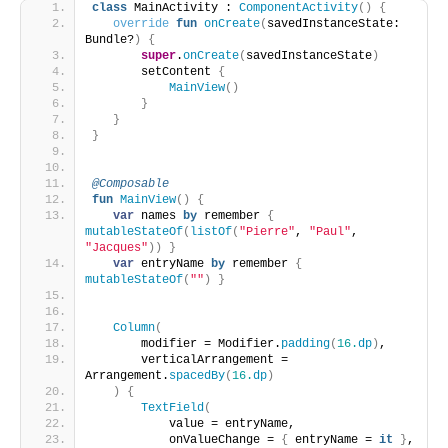
class
 MainActivity : 
ComponentActivity
()
{
override
fun
onCreate
(
savedInstanceState: 
Bundle?
)
{
super
.
onCreate
(
savedInstanceState
)
       setContent 
{
MainView
()
}
}
}
@Composable
fun
MainView
()
{
var
 names 
by
 remember 
{
mutableStateOf
(
listOf
(
"Pierre"
, 
"Paul"
, 
"Jacques"
))
}
var
 entryName 
by
 remember 
{
mutableStateOf
(
""
)
}
Column
(
       modifier = Modifier.
padding
(
16.
dp
)
,
       verticalArrangement = 
Arrangement.
spacedBy
(
16.
dp
)
)
{
TextField
(
           value = entryName,
           onValueChange = 
{
 entryName = 
it
}
,