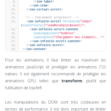
</
ion-label
>
</
ion-item
>
</
ion-virtual-scroll
>
<!-- Chargement progressif -->
<
ion-infinite-scroll
threshold
=
"100px"
(
ionInfinite)
=
"loadMoreData($event)"
>
<
ion-infinite-scroll-content
loadingSpinner
=
"bubbles"
loadingText
=
"Chargement des éléments..."
>
</
ion-infinite-scroll-content
>
</
ion-infinite-scroll
>
</
ion-content
>
Pour les animations, il faut limiter au maximum les
animations JavaScript et privilégier les animations CSS
natives. Il est également recommandé de privilégier les
animations GPU, telles que
transform
, plutôt que
l’utilisation de top/left.
Les manipulations du DOM sont très coûteuses en
termes de performance. Il est donc important de limiter