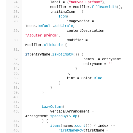
           label = 
{
"Nouveau prénom"
}
,
           modifier = Modifier.
fillMaxWidth
()
,
           trailingIcon = 
{
Icon
(
                   imageVector = 
Icons.
Default
.
AddCircle
,
                   contentDescription = 
"Ajouter prénom"
,
                   modifier = 
Modifier.
clickable
{
if
(
entryName.
isNotEmpty
())
{
                           names += entryName
                           entryName = 
""
}
}
,
                   tint = Color.
Blue
)
}
)
LazyColumn
(
           verticalArrangement = 
Arrangement.
spacedBy
(
5.
dp
)
)
{
items
(
names.
count
())
{
 index -
>
FirstNameRow
(
firstName = 