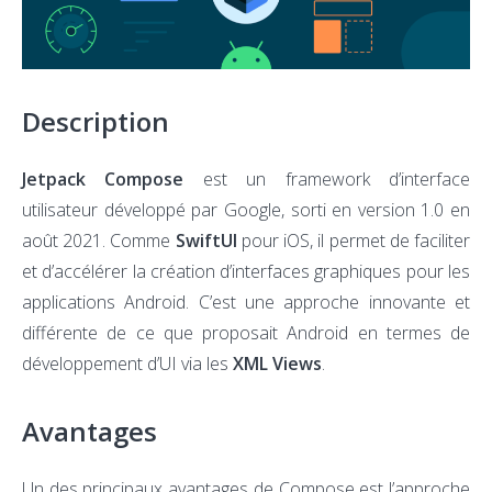
Com
Description
Jetpack Compose
est un framework d’interface
utilisateur développé par Google, sorti en version 1.0 en
août 2021. Comme
SwiftUI
pour iOS, il permet de faciliter
et d’accélérer la création d’interfaces graphiques pour les
applications Android. C’est une approche innovante et
différente de ce que proposait Android en termes de
développement d’UI via les
XML Views
.
Avantages
Un des principaux avantages de Compose est l’approche