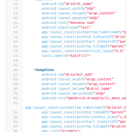
android:id
=
"@+id/et_name"
android:layout_width
=
"0dp"
android:layout_height
=
"wrap_content"
android:layout_margin
=
"16dp"
android:hint
=
"Nouveau nom"
android:inputType
=
"text"
app:layout_constraintBottom_toBottomOf
=
"par
app:layout_constraintEnd_toStartOf
=
"@+id/bu
app:layout_constraintStart_toStartOf
=
"paren
app:layout_constraintTop_toTopOf
=
"parent"
app:layout_constraintVertical_bias
=
"0.0"
tools:ignore
=
"Autofill"
>
<
ImageView
android:id
=
"@+id/but_add"
android:layout_width
=
"wrap_content"
android:layout_height
=
"wrap_content"
android:layout_below
=
"@id/et_name"
android:layout_marginEnd
=
"16dp"
android:src
=
"@android:drawable/ic_menu_add"
app:layout_constraintBottom_toBottomOf
=
"@+id/et_nam
app:layout_constraintEnd_toEndOf
=
"parent"
app:layout_constraintHorizontal_bias
=
"1.0"
app:layout_constraintStart_toStartOf
=
"paren
app:layout_constraintTop_toTopOf
=
"@+id/et_n
app:tint
=
"#2196F3"
>