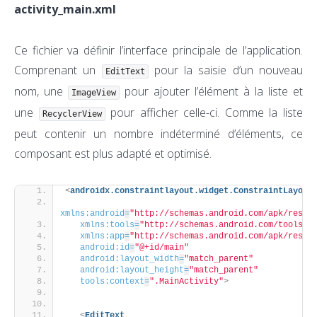
activity_main.xml
Ce fichier va définir l’interface principale de l’application.
Comprenant un
pour la saisie d’un nouveau
EditText
nom, une
pour ajouter l’élément à la liste et
ImageView
une
pour afficher celle-ci. Comme la liste
RecyclerView
peut contenir un nombre indéterminé d’éléments, ce
composant est plus adapté et optimisé.
<
androidx.constraintlayout.widget.ConstraintLayout
xmlns:android
=
"http://schemas.android.com/apk/res/a
xmlns:tools
=
"http://schemas.android.com/tools"
xmlns:app
=
"http://schemas.android.com/apk/res-a
android:id
=
"@+id/main"
android:layout_width
=
"match_parent"
android:layout_height
=
"match_parent"
tools:context
=
".MainActivity"
>
<
EditText