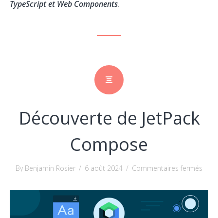
TypeScript et Web Components
.
Découverte de JetPack
Compose
sur
By Benjamin Rosier
/
6 août 2024
/
Commentaires fermés
Déco
de
JetPa