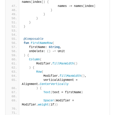
names
[
index
])
{
                   names -= names
[
index
]
}
}
}
}
}
@Composable
fun
FirstNameRow
(
   firstName: 
String
,
   onDelete: 
()
 -
>
 Unit
)
{
Column
(
       Modifier.
fillMaxWidth
()
)
{
Row
(
           Modifier.
fillMaxWidth
()
,
           verticalAlignment = 
Alignment.
CenterVertically
)
{
Text
(
text = firstName
)
Spacer
(
modifier = 
Modifier.
weight
(
1f
))