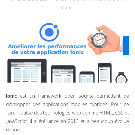
sur
fermés
Optimisation
des
performances
Ionic
Ionic
est un framework open source permettant de
développer des applications mobiles hybrides. Pour ce
faire, il utilise des technologies web comme HTML, CSS et
JavaScript. Il a été lancé en 2013 et a beaucoup évolué
depuis.