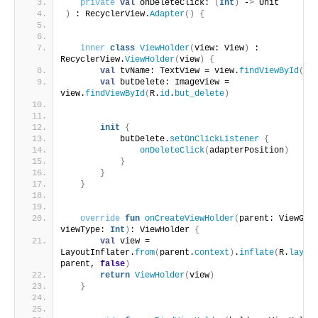
private
val
 onDeleteClick: 
(
Int
)
 -
>
 Unit
)
 : RecyclerView.
Adapter
()
{
inner
class
ViewHolder
(
view: View
)
 : 
RecyclerView.
ViewHolder
(
view
)
{
val
 tvName: TextView = view.
findViewById
(
R.
val
 butDelete: ImageView = 
view.
findViewById
(
R.
id
.
but_delete
)
init
{
           butDelete.
setOnClickListener
{
onDeleteClick
(
adapterPosition
)
}
}
}
override
fun
onCreateViewHolder
(
parent: ViewGrou
viewType: 
Int
)
: ViewHolder 
{
val
 view = 
LayoutInflater.
from
(
parent.
context
)
.
inflate
(
R.
layou
parent, 
false
)
return
ViewHolder
(
view
)
}