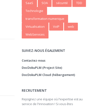
SaaS
SOA
sécurité
TDD
Technologie
transformation numerique
Virtualisation
VoIP
web
WebServices
SUIVEZ-NOUS ÉGALEMENT
Contactez-nous
DocDokuPLM (Project Site)
DocDokuPLM Cloud (hébergement)
RECRUTEMENT
Rejoignez une équipe où l'expertise est au
service de l'innovation ! Si vous êtes