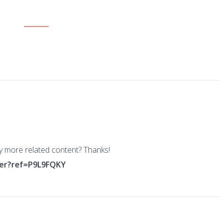
ny more related content? Thanks!
ter?ref=P9L9FQKY