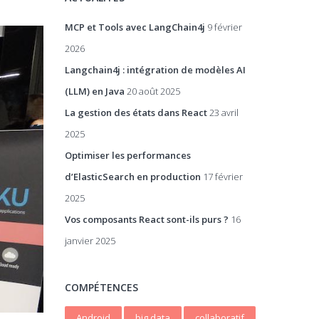
MCP et Tools avec LangChain4j
9 février
2026
Langchain4j : intégration de modèles AI
(LLM) en Java
20 août 2025
La gestion des états dans React
23 avril
2025
Optimiser les performances
d’ElasticSearch en production
17 février
2025
Vos composants React sont-ils purs ?
16
janvier 2025
COMPÉTENCES
Android
big data
collaboratif