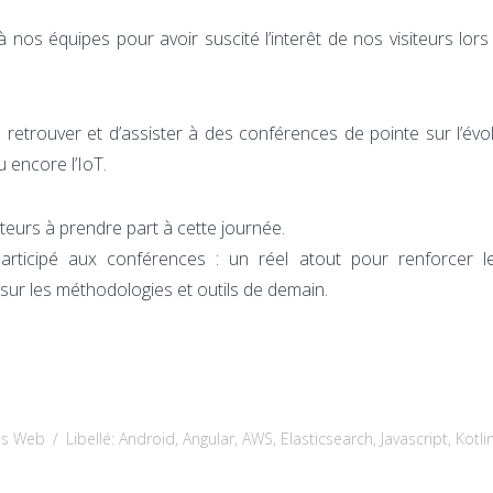
 nos équipes pour avoir suscité l’interêt de nos visiteurs lors
retrouver et d’assister à des conférences de pointe sur l’évo
 encore l’IoT.
urs à prendre part à cette journée.
ticipé aux conférences : un réel atout pour renforcer leu
 sur les méthodologies et outils de demain.
es Web
/
Libellé:
Android
,
Angular
,
AWS
,
Elasticsearch
,
Javascript
,
Kotli