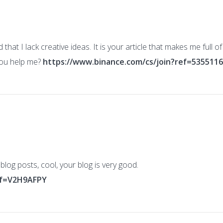
that I lack creative ideas. It is your article that makes me full o
you help me?
https://www.binance.com/cs/join?ref=535511
blog posts, cool, your blog is very good.
ref=V2H9AFPY