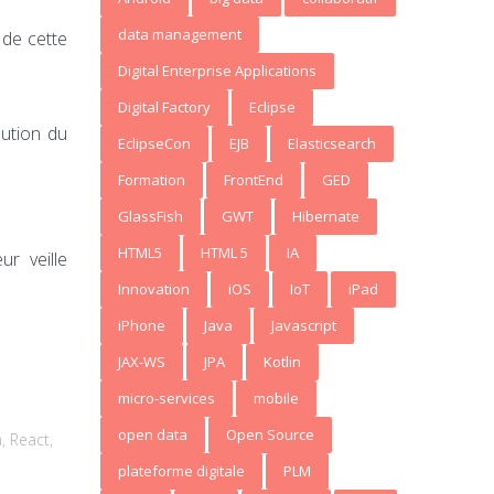
data management
 de cette
Digital Enterprise Applications
Digital Factory
Eclipse
lution du
EclipseCon
EJB
Elasticsearch
Formation
FrontEnd
GED
GlassFish
GWT
Hibernate
HTML5
HTML 5
IA
r veille
Innovation
iOS
IoT
iPad
iPhone
Java
Javascript
JAX-WS
JPA
Kotlin
micro-services
mobile
open data
Open Source
n
,
React
,
plateforme digitale
PLM