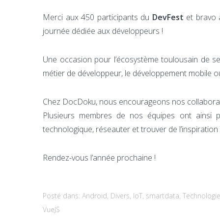
Merci aux 450 participants du
DevFest
et bravo à
journée dédiée aux développeurs !
Une occasion pour l’écosystème toulousain de se 
métier de développeur, le développement mobile ou
Chez DocDoku, nous encourageons nos collaborate
Plusieurs membres de nos équipes ont ainsi par
technologique, réseauter et trouver de l’inspiration
Rendez-vous l’année prochaine !
Posté dans:
Android
,
Divers
,
IoT
,
smartdata
,
Technologi
VueJS