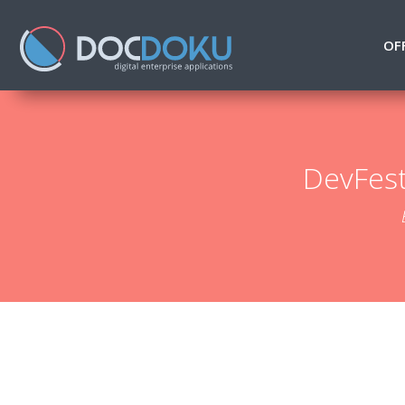
OF
DevFest