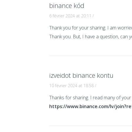
binance kód
6 février 2024 at 20:11
/
Thank you for your sharing. I am worried 
Thank you. But, I have a question, can 
izveidot binance kontu
10 février 2024 at 18:58
/
Thanks for sharing. I read many of your 
https://www.binance.com/lv/join?