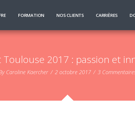
FRE
FORMATION
NOS CLIENTS
CARRIÈRES
D
 Toulouse 2017 : passion et in
By Caroline Kaercher
/
2 octobre 2017
/
3 Commentaire