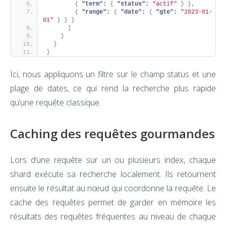
{
"term":
{
"status":
"actif"
}
}
,
{
"range":
{
"date":
{
"gte":
"2023-01-
01"
}
}
}
]
}
}
}
Ici, nous appliquons un filtre sur le champ status et une
plage de dates, ce qui rend la recherche plus rapide
qu’une requête classique.
Caching des requêtes gourmandes
Lors d’une requête sur un ou plusieurs index, chaque
shard exécute sa recherche localement. Ils retournent
ensuite le résultat au nœud qui coordonne la requête. Le
cache des requêtes permet de garder en mémoire les
résultats des requêtes fréquentes au niveau de chaque