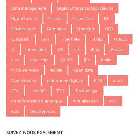
data management
Digital Enterprise Applications
Digital Factory
Eclipse
EclipseCon
EJB
Elasticsearch
Formation
FrontEnd
GED
GlassFish
GWT
Hibernate
HTML5
HTML 5
IA
Innovation
iOS
IoT
iPad
iPhone
Java
Javascript
JAX-WS
JPA
Kotlin
micro-services
mobile
open data
Open Source
plateforme digitale
PLM
SaaS
SOA
sécurité
TDD
Technologie
transformation numerique
Virtualisation
VoIP
web
WebServices
SUIVEZ-NOUS ÉGALEMENT