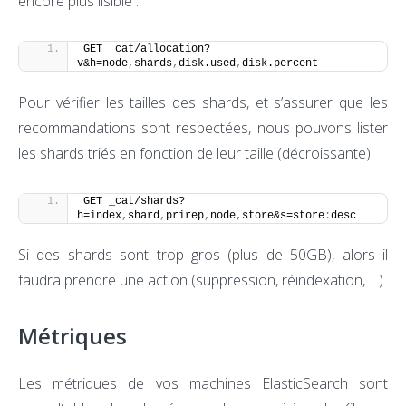
encore plus lisible :
GET _cat/allocation?
v&h=node
,
shards
,
disk.used
,
disk.percent
Pour vérifier les tailles des shards, et s’assurer que les
recommandations sont respectées, nous pouvons lister
les shards triés en fonction de leur taille (décroissante).
GET _cat/shards?
h=index
,
shard
,
prirep
,
node
,
store&s=store
:
desc
Si des shards sont trop gros (plus de 50GB), alors il
faudra prendre une action (suppression, réindexation, …).
Métriques
Les métriques de vos machines ElasticSearch sont