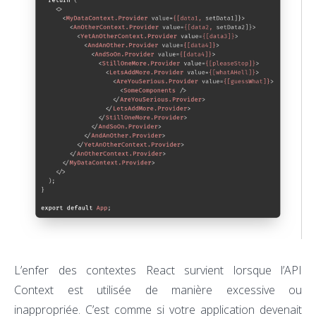
L’enfer des contextes React survient lorsque l’API
Context est utilisée de manière excessive ou
inappropriée. C’est comme si votre application devenait