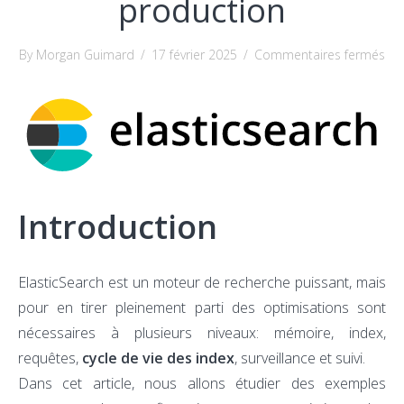
production
sur
By Morgan Guimard
/
17 février 2025
/
Commentaires fermés
Opt
les
pe
d’E
en
pro
Introduction
ElasticSearch est un moteur de recherche puissant, mais
pour en tirer pleinement parti des optimisations sont
nécessaires à plusieurs niveaux: mémoire, index,
requêtes,
cycle de vie des index
, surveillance et suivi.
Dans cet article, nous allons étudier des exemples