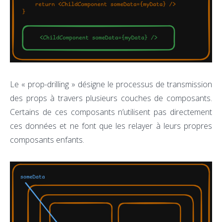
Le « prop-drilling » désigne le processus de transmission
des props à travers plusieurs couches de composants.
Certains de ces composants n’utilisent pas directement
ces données et ne font que les relayer à leurs propres
composants enfants.