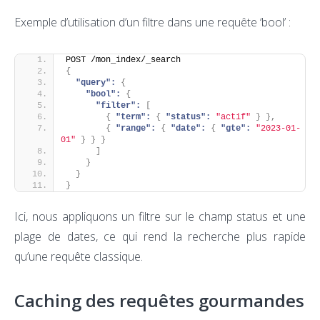
Exemple d’utilisation d’un filtre dans une requête ‘bool’ :
POST /mon_index/_search
{
"query":
{
"bool":
{
"filter":
[
{
"term":
{
"status":
"actif"
}
}
,
{
"range":
{
"date":
{
"gte":
"2023-01-
01"
}
}
}
]
}
}
}
Ici, nous appliquons un filtre sur le champ status et une
plage de dates, ce qui rend la recherche plus rapide
qu’une requête classique.
Caching des requêtes gourmandes