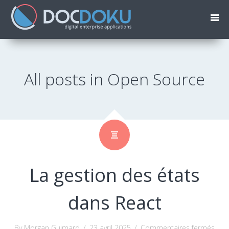
All posts in Open Source
La gestion des états
dans React
sur
By Morgan Guimard
/
23 avril 2025
/
Commentaires fermés