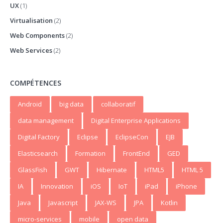
UX
(1)
Virtualisation
(2)
Web Components
(2)
Web Services
(2)
COMPÉTENCES
Android
big data
collaboratif
data management
Digital Enterprise Applications
Digital Factory
Eclipse
EclipseCon
EJB
Elasticsearch
Formation
FrontEnd
GED
GlassFish
GWT
Hibernate
HTML5
HTML 5
IA
Innovation
iOS
IoT
iPad
iPhone
Java
Javascript
JAX-WS
JPA
Kotlin
micro-services
mobile
open data