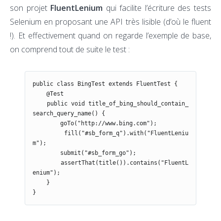
son projet
FluentLenium
qui facilite l’écriture des tests
Selenium en proposant une API très lisible (d’où le fluent
!). Et effectivement quand on regarde l’exemple de base,
on comprend tout de suite le test :
public class BingTest extends FluentTest {

    @Test

    public void title_of_bing_should_contain_
search_query_name() {

        goTo("http://www.bing.com");

        fill("#sb_form_q").with("FluentLeniu
m");

        submit("#sb_form_go");

        assertThat(title()).contains("FluentL
enium");

    }

}