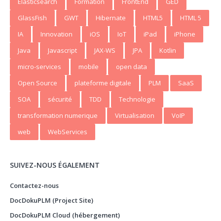
Elasticsearch
Formation
FrontEnd
GED
GlassFish
GWT
Hibernate
HTML5
HTML 5
IA
Innovation
iOS
IoT
iPad
iPhone
Java
Javascript
JAX-WS
JPA
Kotlin
micro-services
mobile
open data
Open Source
plateforme digitale
PLM
SaaS
SOA
sécurité
TDD
Technologie
transformation numerique
Virtualisation
VoIP
web
WebServices
SUIVEZ-NOUS ÉGALEMENT
Contactez-nous
DocDokuPLM (Project Site)
DocDokuPLM Cloud (hébergement)