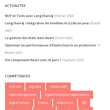
ACTUALITÉS
MCP et Tools avec LangChain4j
9 février 2026
Langchain4j : intégration de modèles AI (LLM) en Java
20 août
2025
La gestion des états dans React
23 avril 2025
Optimiser les performances d’ElasticSearch en production
17
février 2025
Vos composants React sont-ils purs ?
16 janvier 2025
COMPÉTENCES
Android
big data
collaboratif
data management
Digital Enterprise Applications
Digital Factory
Eclipse
EclipseCon
EJB