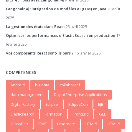
MCP et Tools avec LangChain4j
9 février 2026
Langchain4j : intégration de modèles AI (LLM) en Java
20 août
2025
La gestion des états dans React
23 avril 2025
Optimiser les performances d’ElasticSearch en production
17
février 2025
Vos composants React sont-ils purs ?
16 janvier 2025
COMPÉTENCES
Android
big data
collaboratif
data management
Digital Enterprise Applications
Digital Factory
Eclipse
EclipseCon
EJB
Elasticsearch
Formation
FrontEnd
GED
GlassFish
GWT
Hibernate
HTML5
HTML 5