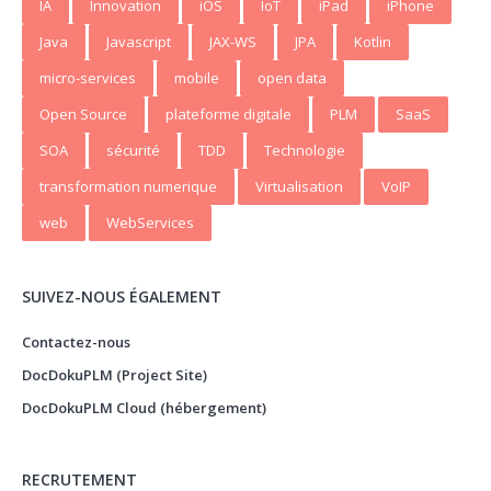
IA
Innovation
iOS
IoT
iPad
iPhone
Java
Javascript
JAX-WS
JPA
Kotlin
micro-services
mobile
open data
Open Source
plateforme digitale
PLM
SaaS
SOA
sécurité
TDD
Technologie
transformation numerique
Virtualisation
VoIP
web
WebServices
SUIVEZ-NOUS ÉGALEMENT
Contactez-nous
DocDokuPLM (Project Site)
DocDokuPLM Cloud (hébergement)
RECRUTEMENT