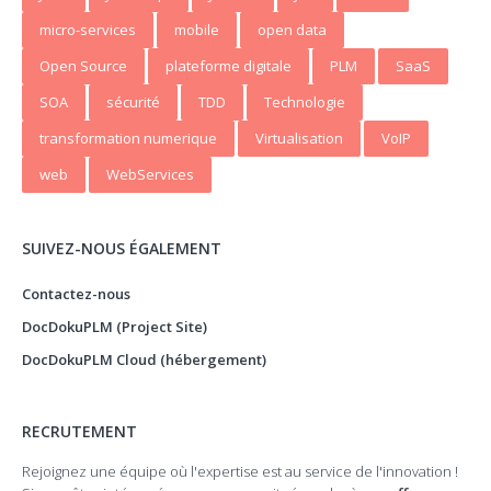
micro-services
mobile
open data
Open Source
plateforme digitale
PLM
SaaS
SOA
sécurité
TDD
Technologie
transformation numerique
Virtualisation
VoIP
web
WebServices
SUIVEZ-NOUS ÉGALEMENT
Contactez-nous
DocDokuPLM (Project Site)
DocDokuPLM Cloud (hébergement)
RECRUTEMENT
Rejoignez une équipe où l'expertise est au service de l'innovation !