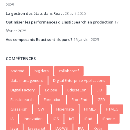
2025
La gestion des états dans React
23 avril 2025
Optimiser les performances d’ElasticSearch en production
17
février 2025
Vos composants React sont-ils purs ?
16 janvier 2025
COMPÉTENCES
Android
big data
collaboratif
data management
Digital Enterprise Applications
Digital Factory
Eclipse
EclipseCon
EJB
Elasticsearch
Formation
FrontEnd
GED
GlassFish
GWT
Hibernate
HTML5
HTML 5
IA
Innovation
iOS
IoT
iPad
iPhone
Java
Javascript
JAX-WS
JPA
Kotlin