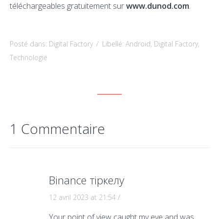
téléchargeables gratuitement sur
www.dunod.com
.
Posté dans:
Digital Factory
/
Libellé:
Android
,
Digital Factory
,
Technologie
1 Commentaire
Binance тіркелу
12 avril 2023 at 21:54
/
Your point of view caught my eye and was