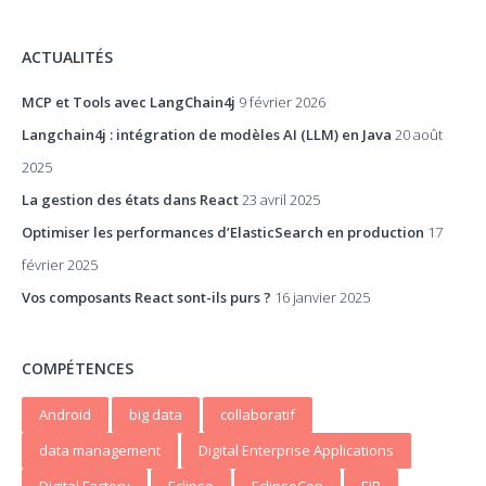
ACTUALITÉS
MCP et Tools avec LangChain4j
9 février 2026
Langchain4j : intégration de modèles AI (LLM) en Java
20 août
2025
La gestion des états dans React
23 avril 2025
Optimiser les performances d’ElasticSearch en production
17
février 2025
Vos composants React sont-ils purs ?
16 janvier 2025
COMPÉTENCES
Android
big data
collaboratif
data management
Digital Enterprise Applications