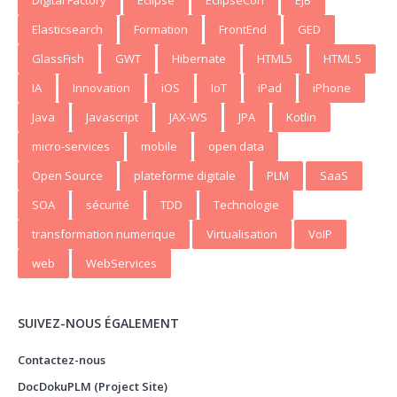
Digital Factory
Eclipse
EclipseCon
EJB
Elasticsearch
Formation
FrontEnd
GED
GlassFish
GWT
Hibernate
HTML5
HTML 5
IA
Innovation
iOS
IoT
iPad
iPhone
Java
Javascript
JAX-WS
JPA
Kotlin
micro-services
mobile
open data
Open Source
plateforme digitale
PLM
SaaS
SOA
sécurité
TDD
Technologie
transformation numerique
Virtualisation
VoIP
web
WebServices
SUIVEZ-NOUS ÉGALEMENT
Contactez-nous
DocDokuPLM (Project Site)