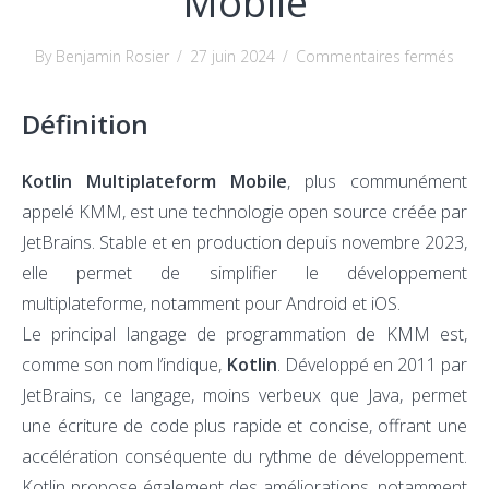
Mobile
sur
By Benjamin Rosier
/
27 juin 2024
/
Commentaires fermés
KMM
Définition
:
déco
de
Kotlin Multiplateform Mobile
, plus communément
Kotli
appelé KMM, est une technologie open source créée par
Mult
JetBrains. Stable et en production depuis novembre 2023,
Mobi
elle permet de simplifier le développement
multiplateforme, notamment pour Android et iOS.
Le principal langage de programmation de KMM est,
comme son nom l’indique,
Kotlin
. Développé en 2011 par
JetBrains, ce langage, moins verbeux que Java, permet
une écriture de code plus rapide et concise, offrant une
accélération conséquente du rythme de développement.
Kotlin propose également des améliorations, notamment