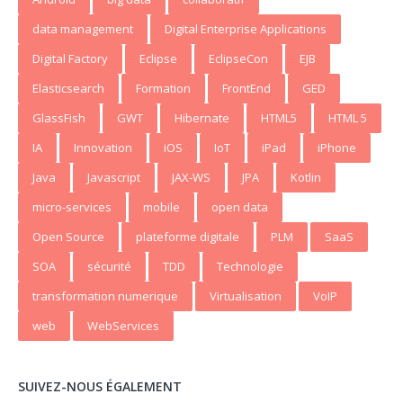
data management
Digital Enterprise Applications
Digital Factory
Eclipse
EclipseCon
EJB
Elasticsearch
Formation
FrontEnd
GED
GlassFish
GWT
Hibernate
HTML5
HTML 5
IA
Innovation
iOS
IoT
iPad
iPhone
Java
Javascript
JAX-WS
JPA
Kotlin
micro-services
mobile
open data
Open Source
plateforme digitale
PLM
SaaS
SOA
sécurité
TDD
Technologie
transformation numerique
Virtualisation
VoIP
web
WebServices
SUIVEZ-NOUS ÉGALEMENT