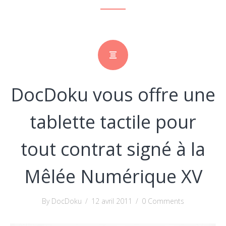
DocDoku vous offre une
tablette tactile pour
tout contrat signé à la
Mêlée Numérique XV
By DocDoku
/
12 avril 2011
/
0 Comments