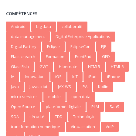
COMPÉTENCES
Android
big data
collaboratif
data management
Digital Enterprise Applications
Digital Factory
Eclipse
EclipseCon
EJB
Elasticsearch
Formation
FrontEnd
GED
GlassFish
GWT
Hibernate
HTML5
HTML 5
IA
Innovation
iOS
IoT
iPad
iPhone
Java
Javascript
JAX-WS
JPA
Kotlin
micro-services
mobile
open data
Open Source
plateforme digitale
PLM
SaaS
SOA
sécurité
TDD
Technologie
transformation numerique
Virtualisation
VoIP