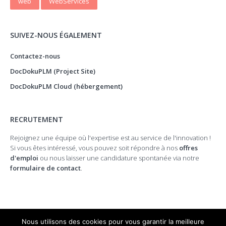
web
WebServices
SUIVEZ-NOUS ÉGALEMENT
Contactez-nous
DocDokuPLM (Project Site)
DocDokuPLM Cloud (hébergement)
RECRUTEMENT
Rejoignez une équipe où l'expertise est au service de l'innovation !
Si vous êtes intéressé, vous pouvez soit répondre à nos
offres
d'emploi
ou nous laisser une candidature spontanée via notre
formulaire de contact
.
Nous utilisons des cookies pour vous garantir la meilleure