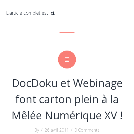
L’article complet est
ici
.
DocDoku et Webinage
font carton plein à la
Mêlée Numérique XV !
By
/
26 avril 2011
/
0 Comments