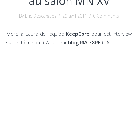
au salon MN XV
By Eric Descargues
/
29 avril 2011
/
0 Comments
Merci à Laura de l’équipe
KeepCore
pour cet interview
sur le thème du RIA sur leur
blog RIA-EXPERTS
.