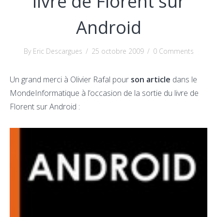
livre de Florent sur
Android
By Eric Descargues
/
25 octobre 2009
/
0 Comments
Un grand merci à Olivier Rafal pour
son article
dans le
MondeInformatique à l’occasion de la sortie du livre de
Florent sur Android :