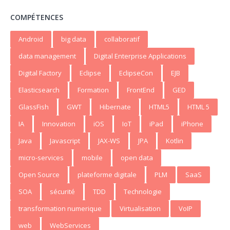
COMPÉTENCES
Android
big data
collaboratif
data management
Digital Enterprise Applications
Digital Factory
Eclipse
EclipseCon
EJB
Elasticsearch
Formation
FrontEnd
GED
GlassFish
GWT
Hibernate
HTML5
HTML 5
IA
Innovation
iOS
IoT
iPad
iPhone
Java
Javascript
JAX-WS
JPA
Kotlin
micro-services
mobile
open data
Open Source
plateforme digitale
PLM
SaaS
SOA
sécurité
TDD
Technologie
transformation numerique
Virtualisation
VoIP
web
WebServices