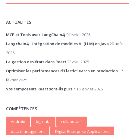
ACTUALITÉS
MCP et Tools avec LangChain4j
9 février 2026
Langchain4j : intégration de modèles AI (LLM) en Java
20 août
2025
La gestion des états dans React
23 avril 2025
Optimiser les performances d’ElasticSearch en production
17
février 2025
Vos composants React sont-ils purs ?
16 janvier 2025
COMPÉTENCES
Android
big data
collaboratif
data management
Digital Enterprise Applications