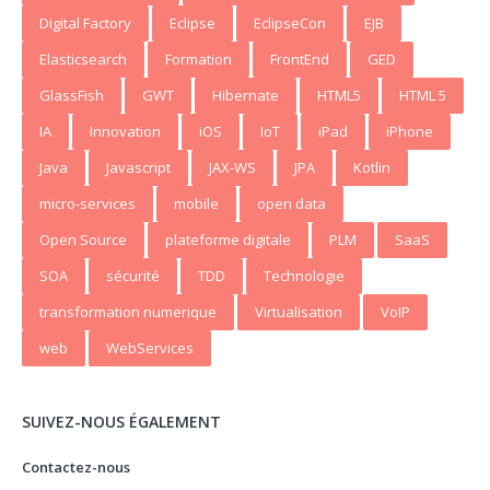
Digital Factory
Eclipse
EclipseCon
EJB
Elasticsearch
Formation
FrontEnd
GED
GlassFish
GWT
Hibernate
HTML5
HTML 5
IA
Innovation
iOS
IoT
iPad
iPhone
Java
Javascript
JAX-WS
JPA
Kotlin
micro-services
mobile
open data
Open Source
plateforme digitale
PLM
SaaS
SOA
sécurité
TDD
Technologie
transformation numerique
Virtualisation
VoIP
web
WebServices
SUIVEZ-NOUS ÉGALEMENT
Contactez-nous