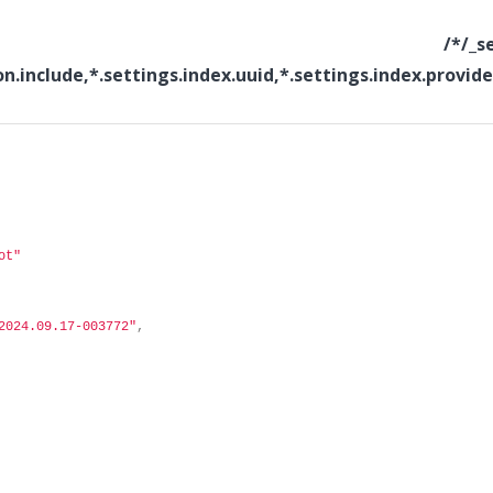
_setting
ion.include,*.settings.index.uuid,*.settings.index.provi
ot"
2024.09.17-003772"
,