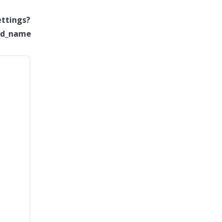
s?
ded_name