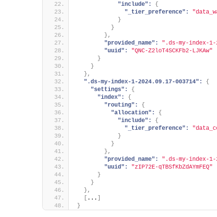
"include":
{
"_tier_preference":
"data_w
}
}
}
,
"provided_name":
".ds-my-index-1-
"uuid":
"QNC-Z2loT4SCKFb2-LJKAw"
}
}
}
,
".ds-my-index-1-2024.09.17-003714":
{
"settings":
{
"index":
{
"routing":
{
"allocation":
{
"include":
{
"_tier_preference":
"data_c
}
}
}
,
"provided_name":
".ds-my-index-1-
"uuid":
"zIP72E-qTBSfKbZdAYmFEQ"
}
}
}
,
[
...
]
}