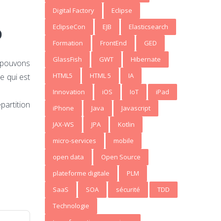
Digital Factory
Eclipse
o
EclipseCon
EJB
Elasticsearch
Formation
FrontEnd
GED
GlassFish
GWT
Hibernate
s pouvons
HTML5
HTML 5
IA
e qui est
Innovation
iOS
IoT
iPad
partition
iPhone
Java
Javascript
JAX-WS
JPA
Kotlin
micro-services
mobile
open data
Open Source
plateforme digitale
PLM
SaaS
SOA
sécurité
TDD
Technologie