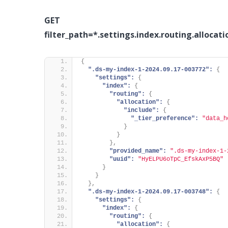
GET /*/
filter_path=*.settings.index.routing.allocat
{
".ds-my-index-1-2024.09.17-003772":
{
"settings":
{
"index":
{
"routing":
{
"allocation":
{
"include":
{
"_tier_preference":
"data_h
}
}
}
,
"provided_name":
".ds-my-index-1-
"uuid":
"HyELPU6oTpC_EfskAxP5BQ"
}
}
}
,
".ds-my-index-1-2024.09.17-003748":
{
"settings":
{
"index":
{
"routing":
{
"allocation":
{