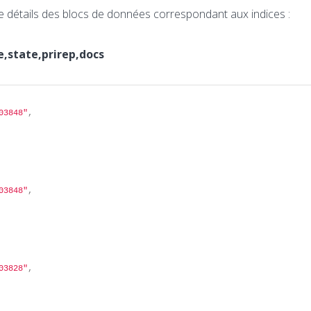
e détails des blocs de données correspondant aux indices :
,state,prirep,docs
03848"
,
03848"
,
03828"
,