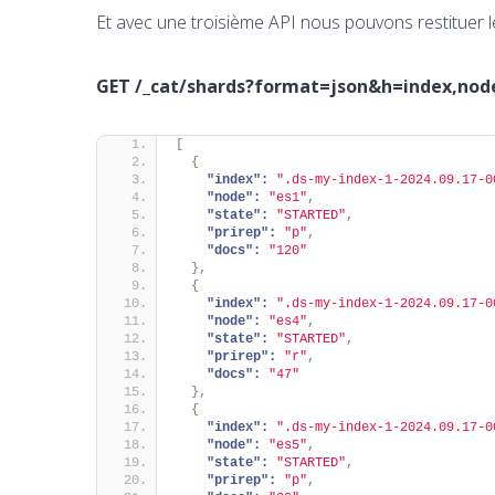
Et avec une troisième API nous pouvons restituer l
GET /_cat/shards?format=json&h=index,node
[
{
"index":
".ds-my-index-1-2024.09.17-0
"node":
"es1"
,
"state":
"STARTED"
,
"prirep":
"p"
,
"docs":
"120"
}
,
{
"index":
".ds-my-index-1-2024.09.17-0
"node":
"es4"
,
"state":
"STARTED"
,
"prirep":
"r"
,
"docs":
"47"
}
,
{
"index":
".ds-my-index-1-2024.09.17-0
"node":
"es5"
,
"state":
"STARTED"
,
"prirep":
"p"
,