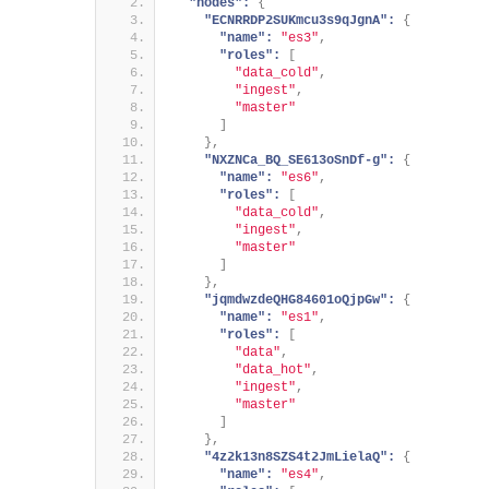
"nodes":
{
"ECNRRDP2SUKmcu3s9qJgnA":
{
"name":
"es3"
,
"roles":
[
"data_cold"
,
"ingest"
,
"master"
]
}
,
"NXZNCa_BQ_SE613oSnDf-g":
{
"name":
"es6"
,
"roles":
[
"data_cold"
,
"ingest"
,
"master"
]
}
,
"jqmdwzdeQHG84601oQjpGw":
{
"name":
"es1"
,
"roles":
[
"data"
,
"data_hot"
,
"ingest"
,
"master"
]
}
,
"4z2k13n8SZS4t2JmLielaQ":
{
"name":
"es4"
,