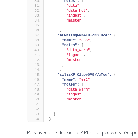
"roles":
[
"data"
,
"data_hot"
,
"ingest"
,
"master"
]
}
,
"AFRMIIagRWK4Cu-ZhbLH2A":
{
"name":
"es5"
,
"roles":
[
"data_warm"
,
"ingest"
,
"master"
]
}
,
"sxljzKF-Q1app0VSkVgTxg":
{
"name":
"es2"
,
"roles":
[
"data_warm"
,
"ingest"
,
"master"
]
}
}
}
Puis avec une deuxième API nous pouvons récupérer 