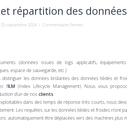
 et répartition des données
sur
25 septembre 2024
/
Commentaires fermés
ElasticSearch
ILM
et
répartition
cuments (données issues de logs applicatifs, équipements
des
ques, espace de sauvegarde, etc.).
données
s distinguer les données brûlantes des données tièdes et froi
c l’
ILM
(Index Lifecycle Management). Nous vous proposo
duction d’un de nos
clients
.
exploitables dans des temps de réponse très courts, nous de
ement. Les requêtes sur les données tièdes et froides n’ont p
donc automatiquement être déplacées vers des machines plus 