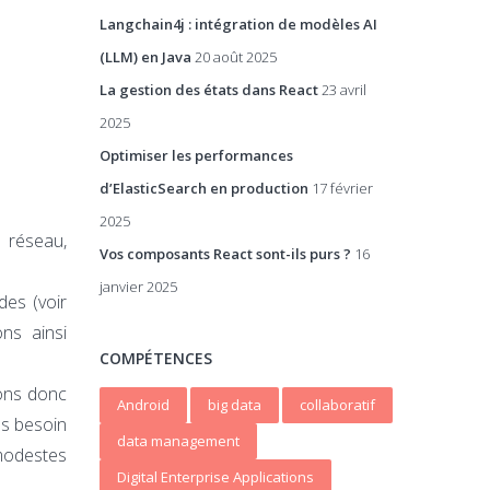
Langchain4j : intégration de modèles AI
(LLM) en Java
20 août 2025
La gestion des états dans React
23 avril
2025
Optimiser les performances
d’ElasticSearch en production
17 février
2025
 réseau,
Vos composants React sont-ils purs ?
16
janvier 2025
des (voir
ns ainsi
COMPÉTENCES
vons donc
Android
big data
collaboratif
as besoin
data management
modestes
Digital Enterprise Applications