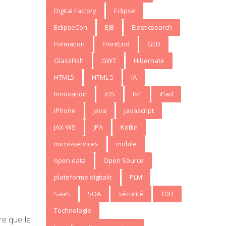
Digital Factory
Eclipse
EclipseCon
EJB
Elasticsearch
Formation
FrontEnd
GED
GlassFish
GWT
Hibernate
HTML5
HTML 5
IA
Innovation
iOS
IoT
iPad
iPhone
Java
Javascript
JAX-WS
JPA
Kotlin
micro-services
mobile
open data
Open Source
plateforme digitale
PLM
SaaS
SOA
sécurité
TDD
Technologie
re que le