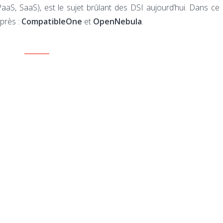
aS, SaaS), est le sujet brûlant des DSI aujourd’hui. Dans ce 
près :
CompatibleOne
et
OpenNebula
.