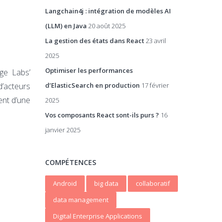
Langchain4j : intégration de modèles AI
(LLM) en Java
20 août 2025
La gestion des états dans React
23 avril
2025
Optimiser les performances
ge Labs’
d’acteurs
d’ElasticSearch en production
17 février
ent d’une
2025
Vos composants React sont-ils purs ?
16
janvier 2025
COMPÉTENCES
Android
big data
collaboratif
data management
Digital Enterprise Applications