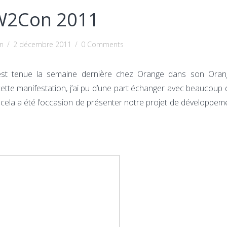
2Con 2011
in
/
2 décembre 2011
/
0 Comments
est tenue la semaine dernière chez Orange dans son Oran
ette manifestation, j’ai pu d’une part échanger avec beaucoup 
t cela a été l’occasion de présenter notre projet de développem