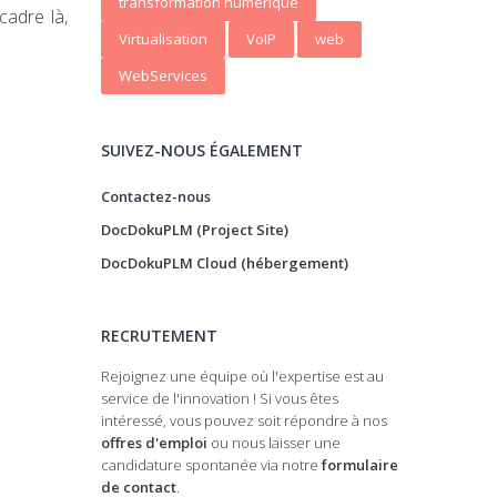
transformation numerique
cadre là,
Virtualisation
VoIP
web
WebServices
SUIVEZ-NOUS ÉGALEMENT
Contactez-nous
DocDokuPLM (Project Site)
DocDokuPLM Cloud (hébergement)
RECRUTEMENT
Rejoignez une équipe où l'expertise est au
service de l'innovation ! Si vous êtes
intéressé, vous pouvez soit répondre à nos
offres d'emploi
ou nous laisser une
candidature spontanée via notre
formulaire
de contact
.