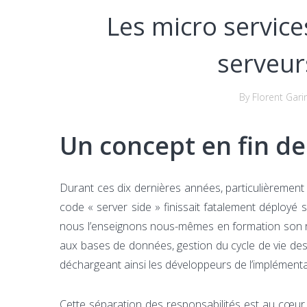
Les micro service
serveur
By Florent Gari
Un concept en fin de 
Durant ces dix dernières années, particulièrement d
code « server side » finissait fatalement déploy
nous l’enseignons nous-mêmes en formation son rô
aux bases de données, gestion du cycle de vie des
déchargeant ainsi les développeurs de l’implémentatio
Cette séparation des responsabilités est au cœur d