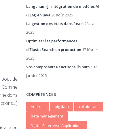
Langchain4j : intégration de modèles AI
(LLM) en Java
20 août 2025
La gestion des états dans React
23 avril
2025
Optimiser les performances
d’ElasticSearch en production
17 février
2025
Vos composants React sont-ils purs ?
16
janvier 2025
t bout de
on. Comme
COMPÉTENCES
onnexions
actions…)
Android
big data
collaboratif
data management
Digital Enterprise Applications
tingue en