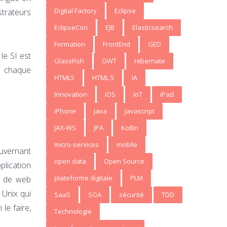
Digital Factory
Eclipse
strateurs
EclipseCon
EJB
Elasticsearch
Formation
FrontEnd
GED
le SI est
GlassFish
GWT
Hibernate
, chaque
HTML5
HTML 5
IA
Innovation
iOS
IoT
iPad
iPhone
Java
Javascript
JAX-WS
JPA
Kotlin
micro-services
mobile
ouvernant
open data
Open Source
plication
plateforme digitale
PLM
s de web
Unix qui
SaaS
SOA
sécurité
TDD
le faire,
Technologie