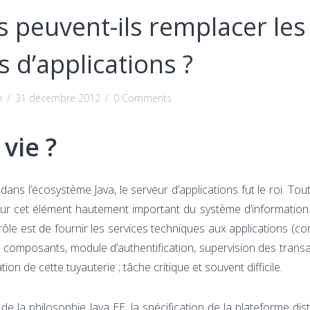
s peuvent-ils remplacer les
s d’applications ?
n
/
31 décembre 2012
/
0 Comments
vie ?
ans l’écosystème Java, le serveur d’applications fut le roi. Tou
é sur cet élément hautement important du système d’informati
le est de fournir les services techniques aux applications (c
 composants, module d’authentification, supervision des trans
n de cette tuyauterie ; tâche critique et souvent difficile.
e la philosophie Java EE, la spécification de la plateforme dis