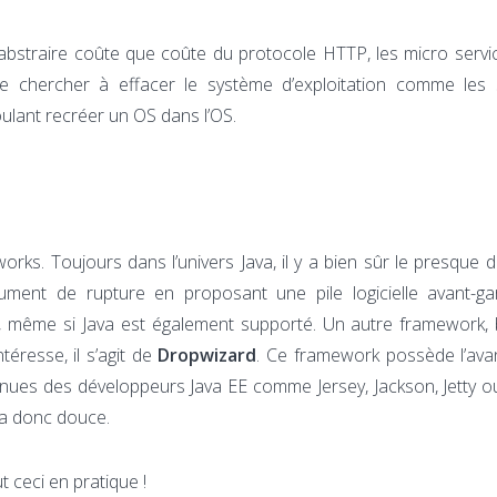
s’abstraire coûte que coûte du protocole HTTP, les micro serv
de chercher à effacer le système d’exploitation comme les 
voulant recréer un OS dans l’OS.
ks. Toujours dans l’univers Java, il y a bien sûr le presque d
ment de rupture en proposant une pile logicielle avant-gar
, même si Java est également supporté. Un autre framework, 
téresse, il s’agit de
Dropwizard
. Ce framework possède l’ava
onnues des développeurs Java EE comme Jersey, Jackson, Jetty 
ra donc douce.
 ceci en pratique !