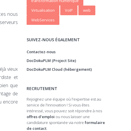
transformation numerique
Virtualisation
VoIP
web
ices nous
WebServices
serveurs
SUIVEZ-NOUS ÉGALEMENT
Contactez-nous
DocDokuPLM (Project Site)
éjà vieux
DocDokuPLM Cloud (hébergement)
diste et
bien que
RECRUTEMENT
ntage de
Rejoignez une équipe où l'expertise est au
ou encore
service de l'innovation ! Si vous êtes
intéressé, vous pouvez soit répondre à nos
offres d'emploi
ou nous laisser une
candidature spontanée via notre
formulaire
de contact
.