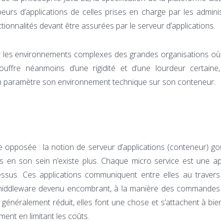
urs d’applications de celles prises en charge par les admini
tionnalités devant être assurées par le serveur d’applications.
 les environnements complexes des grandes organisations où 
uffre néanmoins d’une rigidité et d’une lourdeur certaine
’on paramètre son environnement technique sur son conteneur.
e opposée : la notion de serveur d’applications (conteneur) g
s en son sein n’existe plus. Chaque micro service est une ap
ssus. Ces applications communiquent entre elles au traver
n middleware devenu encombrant, à la manière des commandes 
généralement réduit, elles font une chose et s’attachent à bien 
ment en limitant les coûts.