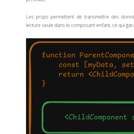
Les props permettent de transmettre des donn
lecture seule dans le composant enfant, ce qui gar