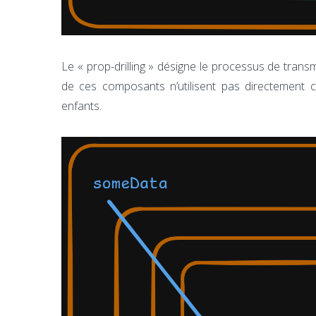
Le « prop-drilling » désigne le processus de tran
de ces composants n’utilisent pas directement 
enfants.