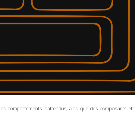
, des comportements inattendus, ainsi que des composants ét