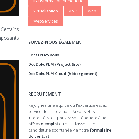
transformation numerique
Virtualisation
VoIP
web
WebServices
 Certains
mposants
SUIVEZ-NOUS ÉGALEMENT
Contactez-nous
DocDokuPLM (Project Site)
DocDokuPLM Cloud (hébergement)
RECRUTEMENT
Rejoignez une équipe où l'expertise est au
service de l'innovation ! Si vous êtes
intéressé, vous pouvez soit répondre à nos
offres d'emploi
ou nous laisser une
candidature spontanée via notre
formulaire
de contact
.