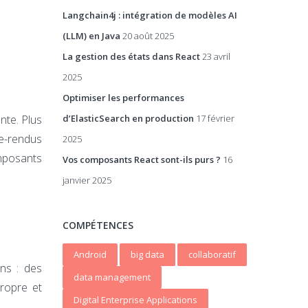
Langchain4j : intégration de modèles AI
(LLM) en Java
20 août 2025
La gestion des états dans React
23 avril
2025
Optimiser les performances
nte. Plus
d’ElasticSearch en production
17 février
re-rendus
2025
omposants
Vos composants React sont-ils purs ?
16
janvier 2025
COMPÉTENCES
Android
big data
collaboratif
ns : des
data management
ropre et
Digital Enterprise Applications