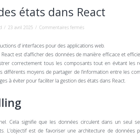
des états dans React
sur
d
/
23 avril 2025
/
Commentaires fermés
La
gestion
ructions d’ interfaces pour des applications web.
des
React est d’afficher des données de manière efficace et efficie
états
orchestrer correctement tous les composants tout en évitant les 
dans
 les différents moyens de partager de l’information entre les c
React
es à éviter pour faciliter la gestion des états dans React.
ling
el. Cela signifie que les données circulent dans un seul se
. L’objectif est de favoriser une architecture de données p