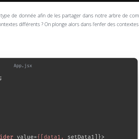
 type de donnée afin de les partager dans notre arbre de co
ontextes différents ? On plonge alors dans l’enfer des contextes