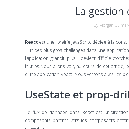
La gestion 
By Morgan Guimar
React
est une librairie JavaScript dédiée à la const
L’un des plus gros challenges dans une application 
l’application grandit, plus il devient difficile d’
inutiles.Nous allons voir, au cours de cet article,
d’une application React. Nous verrons aussi les pièg
UseState et prop-dril
Le flux de données dans React est unidirectionn
composants parents vers les composants enfants
prévisible.