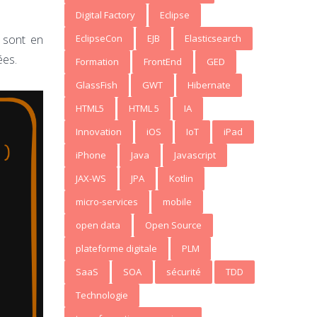
Digital Factory
Eclipse
 sont en
EclipseCon
EJB
Elasticsearch
ées.
Formation
FrontEnd
GED
GlassFish
GWT
Hibernate
HTML5
HTML 5
IA
Innovation
iOS
IoT
iPad
iPhone
Java
Javascript
JAX-WS
JPA
Kotlin
micro-services
mobile
open data
Open Source
plateforme digitale
PLM
SaaS
SOA
sécurité
TDD
Technologie