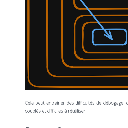
Cela peut entraîner des difficultés de débogage
couplés et difficiles à réutiliser.