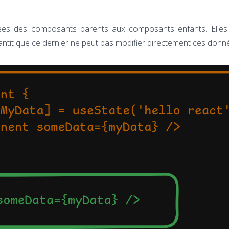
ées des composants parents aux composants enfants. Elles
antit que ce dernier ne peut pas modifier directement ces donn