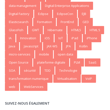
data management
Digital Enterprise Applications
Digital Factory
Eclipse
EclipseCon
EJB
Elasticsearch
Formation
FrontEnd
GED
GlassFish
GWT
Hibernate
HTML5
HTML 5
IA
Innovation
iOS
IoT
iPad
iPhone
Java
Javascript
JAX-WS
JPA
Kotlin
micro-services
mobile
open data
Open Source
plateforme digitale
PLM
SaaS
SOA
sécurité
TDD
Technologie
transformation numerique
Virtualisation
VoIP
web
WebServices
SUIVEZ-NOUS ÉGALEMENT