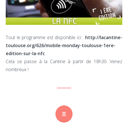
actu
et
pers
des
Tout le programme est disponible ici :
http://lacantine-
OS
toulouse.org/626/mobile-monday-toulouse-1ere-
mob
edition-sur-la-nfc
Cela se passe à la Cantine à partir de 18h30. Venez
nombreux !