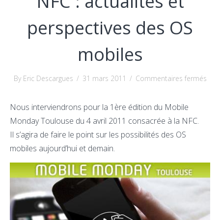
NFC : actualités et
perspectives des OS
mobiles
sur
By Eric Descargues
/
31 mars 2011
/
Commentaires fermés
Doc
au
Nous interviendrons pour la 1ère édition du Mobile
1er
Monday Toulouse du 4 avril 2011 consacrée à la NFC.
Mob
Il s’agira de faire le point sur les possibilités des OS
Mon
mobiles aujourd’hui et demain.
Tou
sur
la
NFC
: