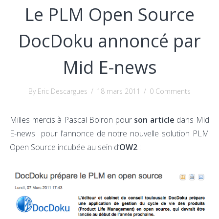
Le PLM Open Source
DocDoku annoncé par
Mid E-news
By Eric Descargues
/
18 mars 2011
/
0 Comments
Milles mercis à Pascal Boiron pour
son article
dans Mid
E-news pour l’annonce de notre nouvelle solution PLM
Open Source incubée au sein d’
OW2
: