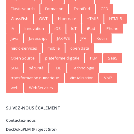
Elasticsearch
Formation
FrontEnd
GED
GlassFish
GWT
Hibernate
HTML5
HTML 5
IA
Innovation
iOS
IoT
iPad
iPhone
Java
Javascript
JAX-WS
JPA
Kotlin
micro-services
mobile
open data
Open Source
plateforme digitale
PLM
SaaS
SOA
sécurité
TDD
Technologie
transformation numerique
Virtualisation
VoIP
web
WebServices
SUIVEZ-NOUS ÉGALEMENT
Contactez-nous
DocDokuPLM (Project Site)