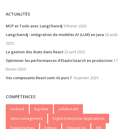
ACTUALITÉS
MCP et Tools avec LangChain4j
9 février 2026
Langchain4j : intégration de modèles AI (LLM) en Java
20 août
2025
La gestion des états dans React
23 avril 2025
Optimiser les performances d’ElasticSearch en production
17
février 2025
Vos composants React sont-ils purs ?
16 janvier 2025
COMPÉTENCES
Android
big data
collaboratif
data management
Digital Enterprise Applications
Digital Factory
Eclipse
EclipseCon
EJB