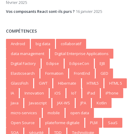
février 2025
Vos composants React sont-ils purs ?
16 janvier 2025
COMPÉTENCES
Android
big data
collaboratif
data management
Digital Enterprise Applications
Digital Factory
Eclipse
EclipseCon
EJB
Elasticsearch
Formation
FrontEnd
GED
GlassFish
GWT
Hibernate
HTML5
HTML 5
IA
Innovation
iOS
IoT
iPad
iPhone
Java
Javascript
JAX-WS
JPA
Kotlin
micro-services
mobile
open data
Open Source
plateforme digitale
PLM
SaaS
SOA
sécurité
TDD
Technologie