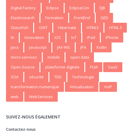
Digital Factory
Eclipse
EclipseCon
EJB
Elasticsearch
Formation
FrontEnd
GED
GlassFish
GWT
Hibernate
HTML5
HTML 5
IA
Innovation
iOS
IoT
iPad
iPhone
Java
Javascript
JAX-WS
JPA
Kotlin
micro-services
mobile
open data
Open Source
plateforme digitale
PLM
SaaS
SOA
sécurité
TDD
Technologie
transformation numerique
Virtualisation
VoIP
web
WebServices
SUIVEZ-NOUS ÉGALEMENT
Contactez-nous