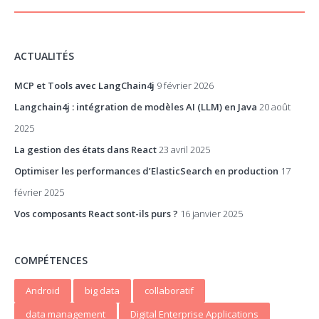
ACTUALITÉS
MCP et Tools avec LangChain4j
9 février 2026
Langchain4j : intégration de modèles AI (LLM) en Java
20 août
2025
La gestion des états dans React
23 avril 2025
Optimiser les performances d’ElasticSearch en production
17
février 2025
Vos composants React sont-ils purs ?
16 janvier 2025
COMPÉTENCES
Android
big data
collaboratif
data management
Digital Enterprise Applications