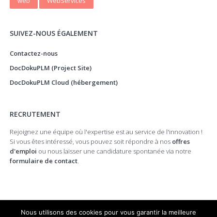
web
WebServices
SUIVEZ-NOUS ÉGALEMENT
Contactez-nous
DocDokuPLM (Project Site)
DocDokuPLM Cloud (hébergement)
RECRUTEMENT
Rejoignez une équipe où l'expertise est au service de l'innovation !
Si vous êtes intéressé, vous pouvez soit répondre à nos
offres
d'emploi
ou nous laisser une candidature spontanée via notre
formulaire de contact
.
Nous utilisons des cookies pour vous garantir la meilleure