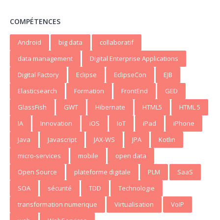
COMPÉTENCES
Android
big data
collaboratif
data management
Digital Enterprise Applications
Digital Factory
Eclipse
EclipseCon
EJB
Elasticsearch
Formation
FrontEnd
GED
GlassFish
GWT
Hibernate
HTML5
HTML 5
IA
Innovation
iOS
IoT
iPad
iPhone
Java
Javascript
JAX-WS
JPA
Kotlin
micro-services
mobile
open data
Open Source
plateforme digitale
PLM
SaaS
SOA
sécurité
TDD
Technologie
transformation numerique
Virtualisation
VoIP