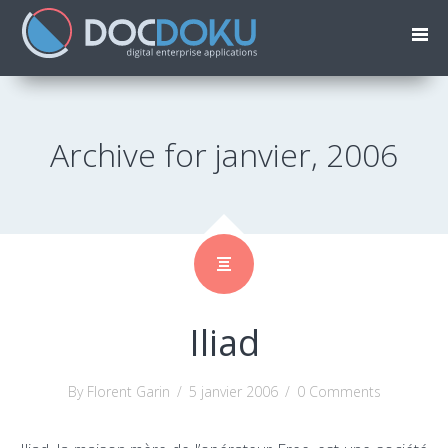
Archive for janvier, 2006
Iliad
By Florent Garin
/
5 janvier 2006
/
0 Comments