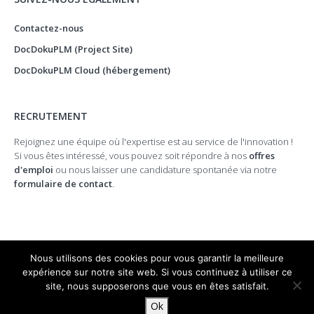
Contactez-nous
DocDokuPLM (Project Site)
DocDokuPLM Cloud (hébergement)
RECRUTEMENT
Rejoignez une équipe où l'expertise est au service de l'innovation !
Si vous êtes intéressé, vous pouvez soit répondre à nos
offres
d'emploi
ou nous laisser une candidature spontanée via notre
formulaire de contact
.
Nous utilisons des cookies pour vous garantir la meilleure
expérience sur notre site web. Si vous continuez à utiliser ce
site, nous supposerons que vous en êtes satisfait.
© 2026 DocDoku.
Ok