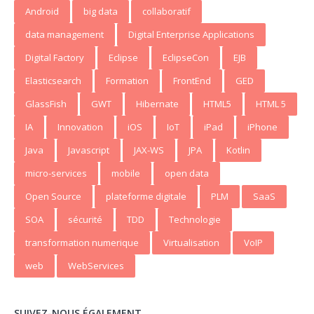
Android
big data
collaboratif
data management
Digital Enterprise Applications
Digital Factory
Eclipse
EclipseCon
EJB
Elasticsearch
Formation
FrontEnd
GED
GlassFish
GWT
Hibernate
HTML5
HTML 5
IA
Innovation
iOS
IoT
iPad
iPhone
Java
Javascript
JAX-WS
JPA
Kotlin
micro-services
mobile
open data
Open Source
plateforme digitale
PLM
SaaS
SOA
sécurité
TDD
Technologie
transformation numerique
Virtualisation
VoIP
web
WebServices
SUIVEZ-NOUS ÉGALEMENT