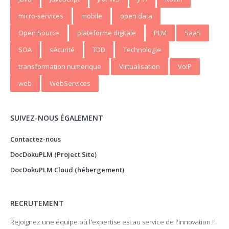
micro-services
mobile
open data
Open Source
plateforme digitale
PLM
SaaS
SOA
sécurité
TDD
Technologie
transformation numerique
Virtualisation
VoIP
web
WebServices
SUIVEZ-NOUS ÉGALEMENT
Contactez-nous
DocDokuPLM (Project Site)
DocDokuPLM Cloud (hébergement)
RECRUTEMENT
Rejoignez une équipe où l'expertise est au service de l'innovation !