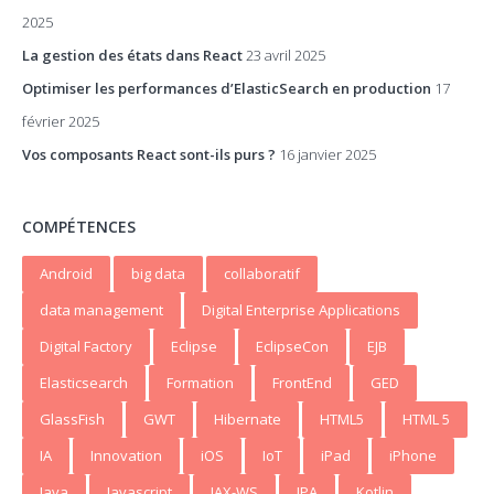
2025
La gestion des états dans React
23 avril 2025
Optimiser les performances d’ElasticSearch en production
17
février 2025
Vos composants React sont-ils purs ?
16 janvier 2025
COMPÉTENCES
Android
big data
collaboratif
data management
Digital Enterprise Applications
Digital Factory
Eclipse
EclipseCon
EJB
Elasticsearch
Formation
FrontEnd
GED
GlassFish
GWT
Hibernate
HTML5
HTML 5
IA
Innovation
iOS
IoT
iPad
iPhone
Java
Javascript
JAX-WS
JPA
Kotlin