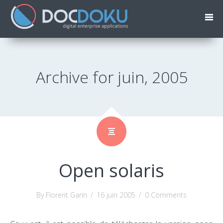
Archive for juin, 2005
Open solaris
By Florent Garin
/
16 juin 2005
/
0 Comments