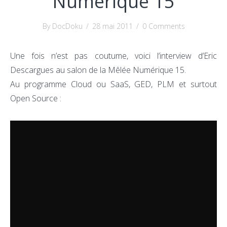
Numérique 15
By DocDoku
/
28 mai 2011
/
0 Comments
Une fois n’est pas coutume, voici l’interview d’Eric
Descargues au salon de la Mêlée Numérique 15.
Au programme Cloud ou SaaS, GED, PLM et surtout
Open Source :