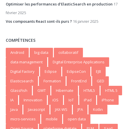
Optimiser les performances d’ElasticSearch en production
17
février 2025
Vos composants React sont-ils purs ?
16 janvier 2025
COMPÉTENCES
Android
big data
collaboratif
data management
Digital Enterprise Applications
Digital Factory
Eclipse
EclipseCon
EJB
Elasticsearch
Formation
FrontEnd
GED
GlassFish
GWT
Hibernate
HTML5
HTML 5
IA
Innovation
iOS
IoT
iPad
iPhone
Java
Javascript
JAX-WS
JPA
Kotlin
micro-services
mobile
open data
Open Source
plateforme digitale
PLM
SaaS