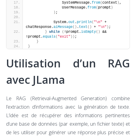
                SystemMessage.
from
(
context
)
,
                UserMessage.
from
(
prompt
)
)
;
            System.
out
.
println
(
"\n"
 + 
chatResponse.
aiMessage
()
.
text
()
 + 
"\n"
)
;
}
while
(
!prompt.
isEmpty
()
 && 
!prompt.
equals
(
"exit"
))
;
}
}
Utilisation d’un RAG
avec JLama
Le RAG (Retrieval-Augmented Generation) combine
l’extraction d’informations avec la génération de texte.
L’idée est de récupérer des informations pertinentes
d’une base de données (par exemple, un fichier texte) et
de les utiliser pour générer une réponse plus précise et