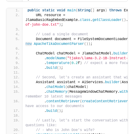
public
static
void
main
(
String
[]
 args
)
throws
 Exce
    URL resource = 
JlamaBasicRagEmbedExample.
class
.
getClassLoader
()
.
ge
of-john-doe.txt"
)
;
// Load a single document
    Document document = FileSystemDocumentLoader.
l
new
ApacheTikaDocumentParser
())
;
    ChatModel chatModel = JlamaChatModel.
builder
()
        .
modelName
(
"tjake/Llama-3.2-1B-Instruct-JQ
        .
temperature
(
0.2
f
)
// expect a more focuse
        .
build
()
;
// Second, let's create an assistant that will
    Assistant assistant = AiServices.
builder
(
Assis
        .
chatModel
(
chatModel
)
        .
chatMemory
(
MessageWindowChatMemory.
withMa
remember 10 latest messages
        .
contentRetriever
(
createContentRetriever
(
L
have access to our documents
        .
build
()
;
// Lastly, let's start the conversation with th
questions like:
// - Who is John Doe's wife?