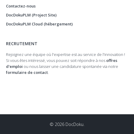
Contactez-nous
DocDokuPLM (Project Site)
DocDokuPLM Cloud (hébergement)
RECRUTEMENT
Rejoignez une équipe où l'expertise est au service de l'innovation !
Si vous êtes intéressé, vous pouvez soit répondre à nos
offres
d'emploi
ou nous laisser une candidature spontanée via notre
formulaire de contact
.
© 2026 DocDoku.