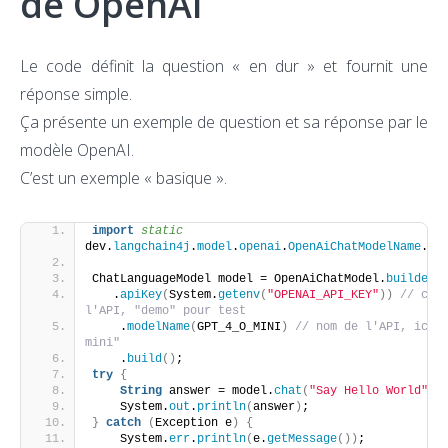
de OpenAI
Le code définit la question « en dur » et fournit une
réponse simple.
Ça présente un exemple de question et sa réponse par le
modèle OpenAI.
C’est un exemple « basique ».
import
 static
dev.
langchain4j
.
model
.
openai
.
OpenAiChatModelName
.
GP
ChatLanguageModel model = OpenAiChatModel.
builder
(
   .
apiKey
(
System.
getenv
(
"OPENAI_API_KEY"
))
// clé 
l'API, "demo" pour test
    .
modelName
(
GPT_4_O_MINI
)
// nom de l'API, ici 
mini"
    .
build
()
;
try
{
String
 answer = model.
chat
(
"Say Hello World"
)
;
    System.
out
.
println
(
answer
)
;
}
catch
(
Exception e
)
{
    System.
err
.
println
(
e.
getMessage
())
;