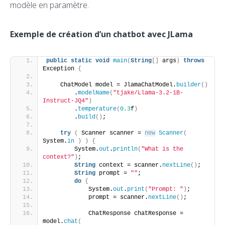
modèle en paramètre.
Exemple de création d’un chatbot avec JLama
public
static
void
main
(
String
[]
 args
)
throws
Exception 
{
    ChatModel model = JlamaChatModel.
builder
()
        .
modelName
(
"tjake/Llama-3.2-1B-
Instruct-JQ4"
)
        .
temperature
(
0.3
f
)
        .
build
()
;
try
(
 Scanner scanner = 
new
Scanner
(
System.
in
)
)
{
        System.
out
.
println
(
"What is the 
context?"
)
;
String
 context = scanner.
nextLine
()
;
String
 prompt = 
""
;
do
{
            System.
out
.
print
(
"Prompt: "
)
;
            prompt = scanner.
nextLine
()
;
            ChatResponse chatResponse = 
model.
chat
(