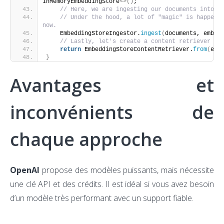
InMemoryEmbeddingStore
<>()
;
// Here, we are ingesting our documents into t
// Under the hood, a lot of "magic" is happenin
now.
    EmbeddingStoreIngestor.
ingest
(
documents, embed
// Lastly, let's create a content retriever fr
return
 EmbeddingStoreContentRetriever.
from
(
emb
}
Avantages et
inconvénients de
chaque approche
OpenAI
propose des modèles puissants, mais nécessite
une clé API et des crédits. Il est idéal si vous avez besoin
d’un modèle très performant avec un support fiable.