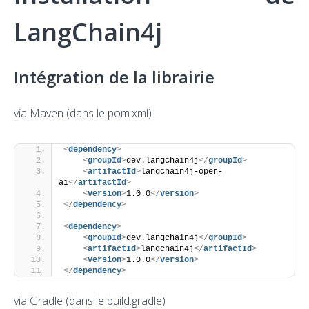
LangChain4j
Intégration de la librairie
via Maven (dans le pom.xml)
<
dependency
>
<
groupId
>
dev.langchain4j
</
groupId
>
<
artifactId
>
langchain4j-open-
ai
</
artifactId
>
<
version
>
1.0.0
</
version
>
</
dependency
>
<
dependency
>
<
groupId
>
dev.langchain4j
</
groupId
>
<
artifactId
>
langchain4j
</
artifactId
>
<
version
>
1.0.0
</
version
>
</
dependency
>
via Gradle (dans le build.gradle)