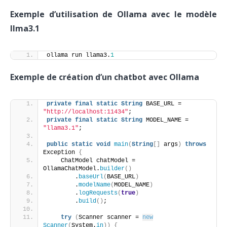
Exemple d’utilisation de Ollama avec le modèle
llma3.1
ollama run llama3.
1
Exemple de création d’un chatbot avec Ollama
private
final
static
String
 BASE_URL = 
"http://localhost:11434"
;
private
final
static
String
 MODEL_NAME = 
"llama3.1"
;
public
static
void
main
(
String
[]
 args
)
throws
Exception 
{
    ChatModel chatModel = 
OllamaChatModel.
builder
()
        .
baseUrl
(
BASE_URL
)
        .
modelName
(
MODEL_NAME
)
        .
logRequests
(
true
)
        .
build
()
;
try
(
Scanner scanner = 
new
Scanner
(
System.
in
))
{