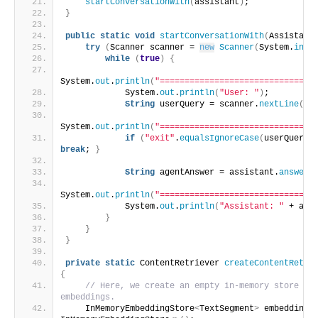
startConversationWith
(
assistant
)
;
}
public
static
void
startConversationWith
(
Assistant
try
(
Scanner scanner = 
new
Scanner
(
System.
in
))
while
(
true
)
{
System.
out
.
println
(
"===============================
            System.
out
.
println
(
"User: "
)
;
String
 userQuery = scanner.
nextLine
()
;
System.
out
.
println
(
"===============================
if
(
"exit"
.
equalsIgnoreCase
(
userQuery
)
break
; 
}
String
 agentAnswer = assistant.
answer
(
System.
out
.
println
(
"===============================
            System.
out
.
println
(
"Assistant: "
 + age
}
}
}
private
static
 ContentRetriever 
createContentRetri
{
// Here, we create an empty in-memory store for
embeddings.
    InMemoryEmbeddingStore
<
TextSegment
>
 embeddingS