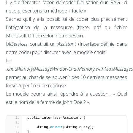
Il y a différentes façon de coder l’utilisation d’un RAG. Ici
nous présentons la méthode « facile ».
Sachez qu’il y a la possibilité de coder plus précisément
l’intégration de la ressource (texte, pdf ou fichier
Microsoft Office) selon notre besoin.
I
AiServices
construit un
Assistant
(Interface définie dans
notre code) pour discuter avec le modèle choisi.
Le
.chatMemory(MessageWindowChatMemory.withMaxMessages(
permet au chat de se souvenir des 10 derniers messages
lorsqu’il génère une réponse.
Le modèle pourra ainsi répondre à la question : « Quel
est le nom de la femme de John Doe ? ».
public interface Assistant 
{
    String 
answer
(
String query
)
;
}