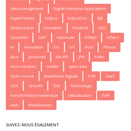
data management
Digital Enterprise Applications
Digital Factory
Eclipse
EclipseCon
EJB
Elasticsearch
Formation
FrontEnd
GED
GlassFish
GWT
Hibernate
HTML5
HTML 5
IA
Innovation
iOS
IoT
iPad
iPhone
Java
Javascript
JAX-WS
JPA
Kotlin
micro-services
mobile
open data
Open Source
plateforme digitale
PLM
SaaS
SOA
sécurité
TDD
Technologie
transformation numerique
Virtualisation
VoIP
web
WebServices
SUIVEZ-NOUS ÉGALEMENT