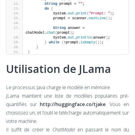
String
 prompt = 
""
;
do
{
            System.
out
.
print
(
"Prompt: "
)
;
            prompt = scanner.
nextLine
()
;
String
 answer = 
chatModel.
chat
(
prompt
)
;
            System.
out
.
println
(
answer
)
;
}
while
(
!prompt.
isEmpty
())
;
}
}
Utilisation de JLama
Le processus Java charge le modèle en mémoire.
JLama maintient une liste de modèles populaires pré-
quantifiés sur
http://huggingface.co/tjake
. Vous en
choisissez un, et l’outil le télécharge automatiquement sur
votre machine.
Il suffit de créer le
ChatModel
en passant le nom du