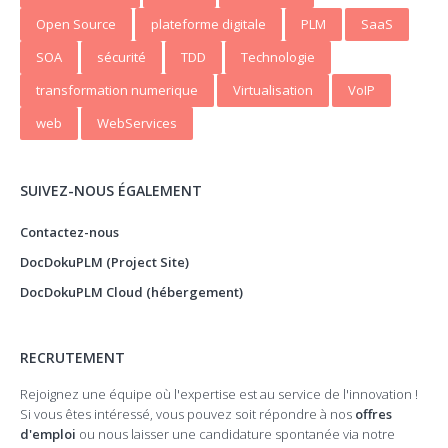
Open Source
plateforme digitale
PLM
SaaS
SOA
sécurité
TDD
Technologie
transformation numerique
Virtualisation
VoIP
web
WebServices
SUIVEZ-NOUS ÉGALEMENT
Contactez-nous
DocDokuPLM (Project Site)
DocDokuPLM Cloud (hébergement)
RECRUTEMENT
Rejoignez une équipe où l'expertise est au service de l'innovation !
Si vous êtes intéressé, vous pouvez soit répondre à nos
offres
d'emploi
ou nous laisser une candidature spontanée via notre