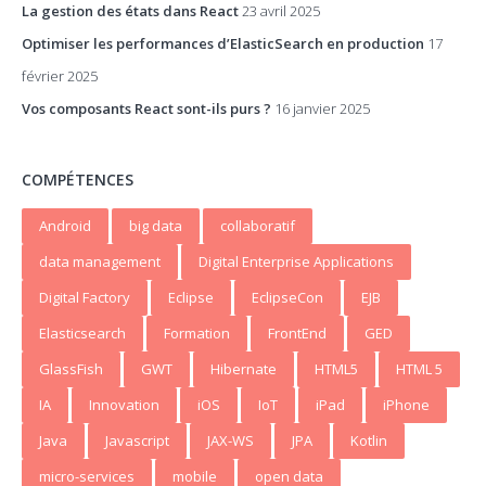
La gestion des états dans React
23 avril 2025
Optimiser les performances d’ElasticSearch en production
17
février 2025
Vos composants React sont-ils purs ?
16 janvier 2025
COMPÉTENCES
Android
big data
collaboratif
data management
Digital Enterprise Applications
Digital Factory
Eclipse
EclipseCon
EJB
Elasticsearch
Formation
FrontEnd
GED
GlassFish
GWT
Hibernate
HTML5
HTML 5
IA
Innovation
iOS
IoT
iPad
iPhone
Java
Javascript
JAX-WS
JPA
Kotlin
micro-services
mobile
open data