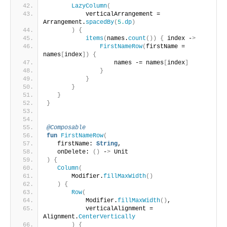
LazyColumn
(
           verticalArrangement = 
Arrangement.
spacedBy
(
5.
dp
)
)
{
items
(
names.
count
())
{
 index -
>
FirstNameRow
(
firstName = 
names
[
index
])
{
                   names -= names
[
index
]
}
}
}
}
}
@Composable
fun
FirstNameRow
(
   firstName: 
String
,
   onDelete: 
()
 -
>
 Unit
)
{
Column
(
       Modifier.
fillMaxWidth
()
)
{
Row
(
           Modifier.
fillMaxWidth
()
,
           verticalAlignment = 
Alignment.
CenterVertically
)
{