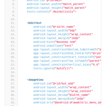
android:id
=
"@+id/main"
android:layout_width
=
"match_parent"
android:layout_height
=
"match_parent"
tools:context
=
".MainActivity"
>
<
EditText
android:id
=
"@+id/et_name"
android:layout_width
=
"0dp"
android:layout_height
=
"wrap_content"
android:layout_margin
=
"16dp"
android:hint
=
"Nouveau nom"
android:inputType
=
"text"
app:layout_constraintBottom_toBottomOf
=
"par
app:layout_constraintEnd_toStartOf
=
"@+id/bu
app:layout_constraintStart_toStartOf
=
"paren
app:layout_constraintTop_toTopOf
=
"parent"
app:layout_constraintVertical_bias
=
"0.0"
tools:ignore
=
"Autofill"
>
<
ImageView
android:id
=
"@+id/but_add"
android:layout_width
=
"wrap_content"
android:layout_height
=
"wrap_content"
android:layout_below
=
"@id/et_name"
android:layout_marginEnd
=
"16dp"
android:src
=
"@android:drawable/ic_menu_add"