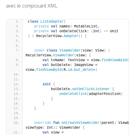
avec le composant XML
class
ListAdapter
(
private
val
 names: MutableList,
private
val
 onDeleteClick: 
(
Int
)
 -
>
 Unit
)
 : RecyclerView.
Adapter
()
{
inner
class
ViewHolder
(
view: View
)
 : 
RecyclerView.
ViewHolder
(
view
)
{
val
 tvName: TextView = view.
findViewById
(
R.
val
 butDelete: ImageView = 
view.
findViewById
(
R.
id
.
but_delete
)
init
{
           butDelete.
setOnClickListener
{
onDeleteClick
(
adapterPosition
)
}
}
}
override
fun
onCreateViewHolder
(
parent: ViewGrou
viewType: 
Int
)
: ViewHolder 
{
val
 view = 