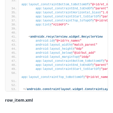
app:layout_constraintBottom_toBottomOf
=
"@+id/et_nam
app:layout_constraintEnd_toEndOf
=
"parent"
app:layout_constraintHorizontal_bias
=
"1.0"
app:layout_constraintStart_toStartOf
=
"paren
app:layout_constraintTop_toTopOf
=
"@+id/et_n
app:tint
=
"#2196F3"
>
<
androidx.recyclerview.widget.RecyclerView
android:id
=
"@+id/rv_names"
android:layout_width
=
"match_parent"
android:layout_height
=
"0dp"
android:layout_below
=
"@id/but_add"
android:layout_marginTop
=
"16dp"
app:layout_constraintBottom_toBottomOf
=
"par
app:layout_constraintEnd_toEndOf
=
"parent"
app:layout_constraintStart_toStartOf
=
"paren
app:layout_constraintTop_toBottomOf
=
"@+id/et_name"
>
</
androidx.constraintlayout.widget.ConstraintLayou
row_item.xml