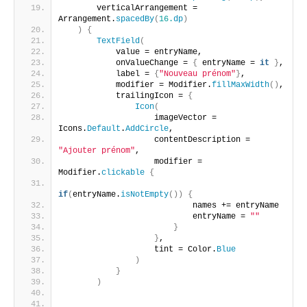
       verticalArrangement = 
Arrangement.
spacedBy
(
16.
dp
)
)
{
TextField
(
           value = entryName,
           onValueChange = 
{
 entryName = 
it
}
,
           label = 
{
"Nouveau prénom"
}
,
           modifier = Modifier.
fillMaxWidth
()
,
           trailingIcon = 
{
Icon
(
                   imageVector = 
Icons.
Default
.
AddCircle
,
                   contentDescription = 
"Ajouter prénom"
,
                   modifier = 
Modifier.
clickable
{
if
(
entryName.
isNotEmpty
())
{
                           names += entryName
                           entryName = 
""
}
}
,
                   tint = Color.
Blue
)
}
)