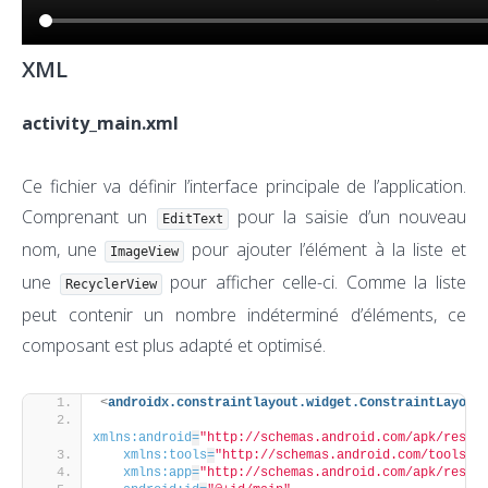
XML
activity_main.xml
Ce fichier va définir l’interface principale de l’application.
Comprenant un
pour la saisie d’un nouveau
EditText
nom, une
pour ajouter l’élément à la liste et
ImageView
une
pour afficher celle-ci. Comme la liste
RecyclerView
peut contenir un nombre indéterminé d’éléments, ce
composant est plus adapté et optimisé.
<
androidx.constraintlayout.widget.ConstraintLayout
xmlns:android
=
"http://schemas.android.com/apk/res/a
xmlns:tools
=
"http://schemas.android.com/tools"
xmlns:app
=
"http://schemas.android.com/apk/res-a