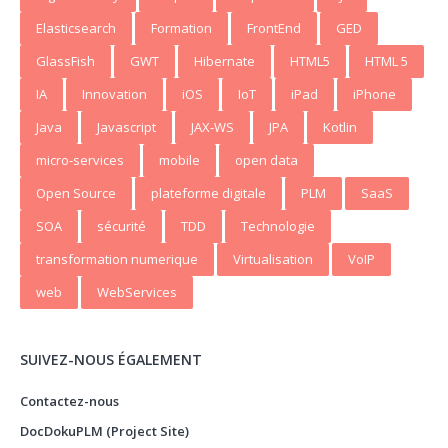
Elasticsearch
Formation
FrontEnd
GED
GlassFish
GWT
Hibernate
HTML5
HTML 5
IA
Innovation
iOS
IoT
iPad
iPhone
Java
Javascript
JAX-WS
JPA
Kotlin
micro-services
mobile
open data
Open Source
plateforme digitale
PLM
SaaS
SOA
sécurité
TDD
Technologie
transformation numerique
Virtualisation
VoIP
web
WebServices
SUIVEZ-NOUS ÉGALEMENT
Contactez-nous
DocDokuPLM (Project Site)