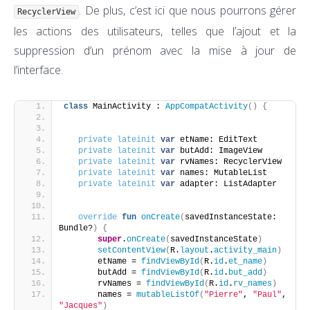
. De plus, c’est ici que nous pourrons gérer
RecyclerView
les actions des utilisateurs, telles que l’ajout et la
suppression d’un prénom avec la mise à jour de
l’interface.
class
 MainActivity : 
AppCompatActivity
()
{
private
lateinit
var
 etName: EditText
private
lateinit
var
 butAdd: ImageView
private
lateinit
var
 rvNames: RecyclerView
private
lateinit
var
 names: MutableList
private
lateinit
var
 adapter: ListAdapter
override
fun
onCreate
(
savedInstanceState: 
Bundle?
)
{
super
.
onCreate
(
savedInstanceState
)
setContentView
(
R.
layout
.
activity_main
)
       etName = 
findViewById
(
R.
id
.
et_name
)
       butAdd = 
findViewById
(
R.
id
.
but_add
)
       rvNames = 
findViewById
(
R.
id
.
rv_names
)
       names = 
mutableListOf
(
"Pierre"
, 
"Paul"
, 
"Jacques"
)