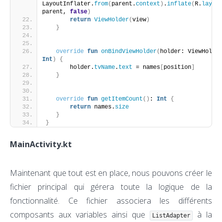
LayoutInflater.
from
(
parent.
context
)
.
inflate
(
R.
layou
parent, 
false
)
return
ViewHolder
(
view
)
}
override
fun
onBindViewHolder
(
Int
)
{
       holder.
tvName
.
text
 = names
[
position
]
}
override
fun
getItemCount
()
: 
Int
{
return
 names.
size
}
}
MainActivity.kt
Maintenant que tout est en place, nous pouvons créer le
fichier principal qui gérera toute la logique de la
fonctionnalité. Ce fichier associera les différents
composants aux variables ainsi que
à la
ListAdapter