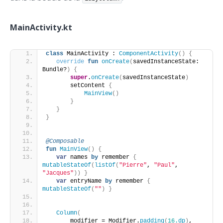
MainActivity.kt
class
 MainActivity : 
ComponentActivity
()
{
override
fun
onCreate
(
savedInstanceState: 
Bundle?
)
{
super
.
onCreate
(
savedInstanceState
)
       setContent 
{
MainView
()
}
}
}
@Composable
fun
MainView
()
{
var
 names 
by
 remember 
{
mutableStateOf
(
listOf
(
"Pierre"
, 
"Paul"
, 
"Jacques"
))
}
var
 entryName 
by
 remember 
{
mutableStateOf
(
""
)
}
Column
(
       modifier = Modifier.
padding
(
16.
dp
)
,