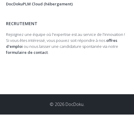
DocDokuPLM Cloud (hébergement)
RECRUTEMENT
Rejoignez une équipe où l'expertise est au service de l'innovation !
Si vous êtes intéressé, vous pouvez soit répondre à nos
offres
d'emploi
ou nous laisser une candidature spontanée via notre
formulaire de contact
.
© 2026 DocDoku.