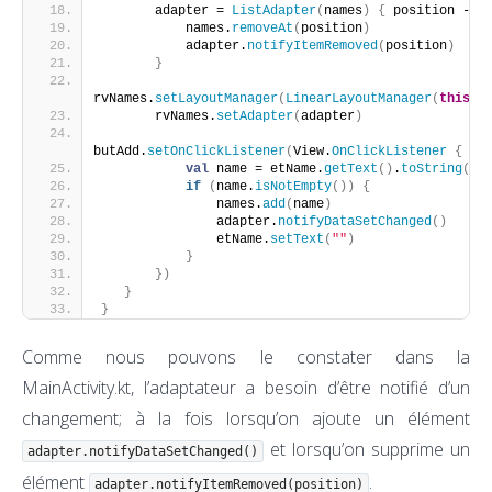
       adapter = 
ListAdapter
(
names
)
{
 position -
>
           names.
removeAt
(
position
)
           adapter.
notifyItemRemoved
(
position
)
}
rvNames.
setLayoutManager
(
LinearLayoutManager
(
this
))
       rvNames.
setAdapter
(
adapter
)
butAdd.
setOnClickListener
(
View.
OnClickListener
{
val
 name = etName.
getText
()
.
toString
()
if
(
name.
isNotEmpty
())
{
               names.
add
(
name
)
               adapter.
notifyDataSetChanged
()
               etName.
setText
(
""
)
}
})
}
}
Comme nous pouvons le constater dans la
MainActivity.kt, l’adaptateur a besoin d’être notifié d’un
changement; à la fois lorsqu’on ajoute un élément
et lorsqu’on supprime un
adapter.notifyDataSetChanged()
élément
.
adapter.notifyItemRemoved(position)