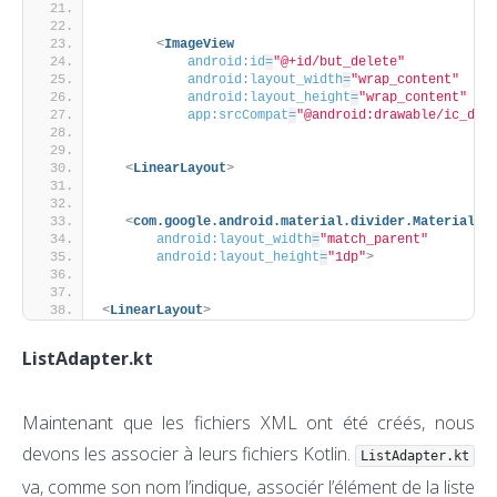
<
ImageView
android:id
=
"@+id/but_delete"
android:layout_width
=
"wrap_content"
android:layout_height
=
"wrap_content"
app:srcCompat
=
"@android:drawable/ic_del
<
LinearLayout
>
<
com.google.android.material.divider.MaterialDi
android:layout_width
=
"match_parent"
android:layout_height
=
"1dp"
>
<
LinearLayout
>
ListAdapter.kt
Maintenant que les fichiers XML ont été créés, nous
devons les associer à leurs fichiers Kotlin.
ListAdapter.kt
va, comme son nom l’indique, associér l’élément de la liste