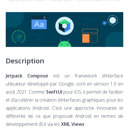
Déco
de
JetPa
Com
Description
Jetpack Compose
est un framework d’interface
utilisateur développé par Google, sorti en version 1.0 en
août 2021. Comme
SwiftUI
pour iOS, il permet de faciliter
et d’accélérer la création d’interfaces graphiques pour les
applications Android. C’est une approche innovante et
différente de ce que proposait Android en termes de
développement d’UI via les
XML Views
.