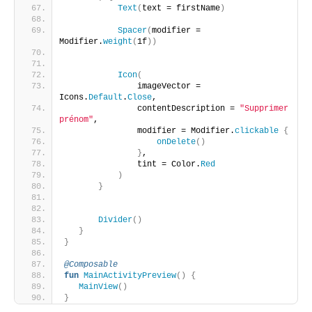
Text
(
text = firstName
)
Spacer
(
modifier = 
Modifier.
weight
(
1f
))
Icon
(
               imageVector = 
Icons.
Default
.
Close
,
               contentDescription = 
"Supprimer 
prénom"
,
               modifier = Modifier.
clickable
{
onDelete
()
}
,
               tint = Color.
Red
)
}
Divider
()
}
}
@Composable
fun
MainActivityPreview
()
{
MainView
()
}