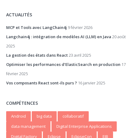
ACTUALITÉS
MCP et Tools avec LangChain4j
9 février 2026
Langchain4j : intégration de modèles AI (LLM) en Java
20 août
2025
La gestion des états dans React
23 avril 2025
Optimiser les performances d’ElasticSearch en production
17
février 2025
Vos composants React sont-ils purs ?
16 janvier 2025
COMPÉTENCES
Android
big data
collaboratif
data management
Digital Enterprise Applications
Digital Factory
Eclipse
EclipseCon
EJB