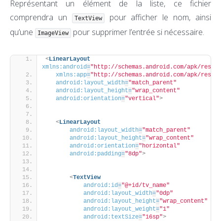
Représentant un élément de la liste, ce fichier
comprendra un
pour afficher le nom, ainsi
TextView
qu’une
pour supprimer l’entrée si nécessaire.
ImageView
<
LinearLayout
xmlns:android
=
"http://schemas.android.com/apk/res/a
xmlns:app
=
"http://schemas.android.com/apk/res-a
android:layout_width
=
"match_parent"
android:layout_height
=
"wrap_content"
android:orientation
=
"vertical"
>
<
LinearLayout
android:layout_width
=
"match_parent"
android:layout_height
=
"wrap_content"
android:orientation
=
"horizontal"
android:padding
=
"8dp"
>
<
TextView
android:id
=
"@+id/tv_name"
android:layout_width
=
"0dp"
android:layout_height
=
"wrap_content"
android:layout_weight
=
"1"
android:textSize
=
"16sp"
>