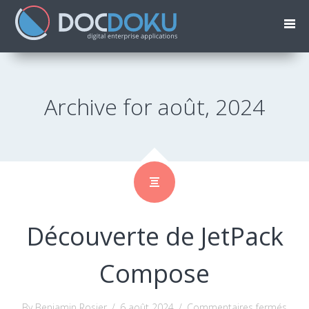
Archive for août, 2024
Découverte de JetPack
Compose
sur
By Benjamin Rosier
/
6 août 2024
/
Commentaires fermés