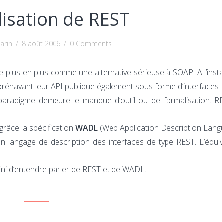
isation de REST
arin
/
8 août 2006
/
0 Comments
e plus en plus comme une alternative sérieuse à SOAP. A l’inst
énavant leur API publique également sous forme d’interfaces 
ce paradigme demeure le manque d’outil ou de formalisation. R
grâce la spécification
WADL
(Web Application Description Lang
n langage de description des interfaces de type REST. L’équi
 fini d’entendre parler de REST et de WADL.