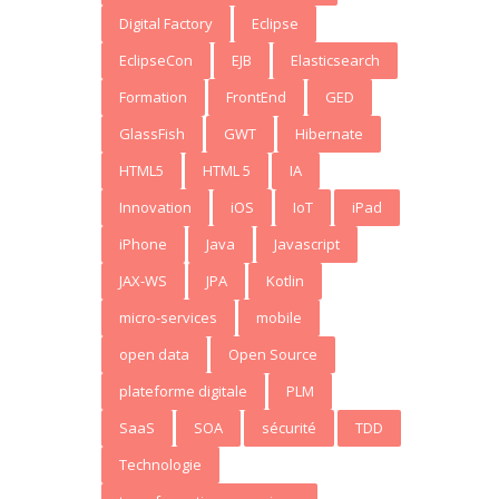
Digital Factory
Eclipse
EclipseCon
EJB
Elasticsearch
Formation
FrontEnd
GED
GlassFish
GWT
Hibernate
HTML5
HTML 5
IA
Innovation
iOS
IoT
iPad
iPhone
Java
Javascript
JAX-WS
JPA
Kotlin
micro-services
mobile
open data
Open Source
plateforme digitale
PLM
SaaS
SOA
sécurité
TDD
Technologie