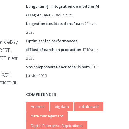
Langchain4j : intégration de modèles AI
(LLM) en Java
20 août 2025
La gestion des états dans React
23 avril
2025
Optimiser les performances
ar d’eBay
REST.
d’ElasticSearch en production
17 février
EST n’est
2025
Vos composants React sont-ils purs ?
16
uage).
janvier 2025
valent du
COMPÉTENCES
Android
big data
collaboratif
data management
Digital Enterprise Applications