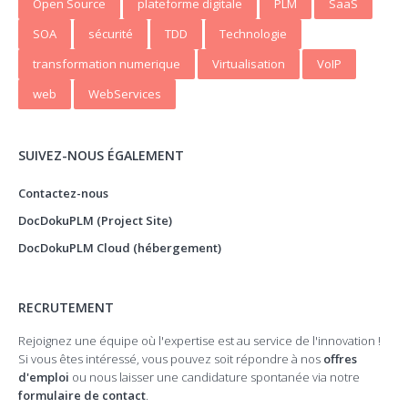
Open Source
plateforme digitale
PLM
SaaS
SOA
sécurité
TDD
Technologie
transformation numerique
Virtualisation
VoIP
web
WebServices
SUIVEZ-NOUS ÉGALEMENT
Contactez-nous
DocDokuPLM (Project Site)
DocDokuPLM Cloud (hébergement)
RECRUTEMENT
Rejoignez une équipe où l'expertise est au service de l'innovation !
Si vous êtes intéressé, vous pouvez soit répondre à nos
offres
d'emploi
ou nous laisser une candidature spontanée via notre
formulaire de contact
.