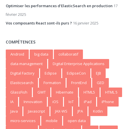
Optimiser les performances d’ElasticSearch en production
17
février 2025
Vos composants React sont-ils purs ?
16 janvier 2025
COMPÉTENCES
Android
big data
collaboratif
data management
Digital Enterprise Applications
Digital Factory
Eclipse
EclipseCon
EJB
Elasticsearch
Formation
FrontEnd
GED
GlassFish
GWT
Hibernate
HTML5
HTML 5
IA
Innovation
iOS
IoT
iPad
iPhone
Java
Javascript
JAX-WS
JPA
Kotlin
micro-services
mobile
open data