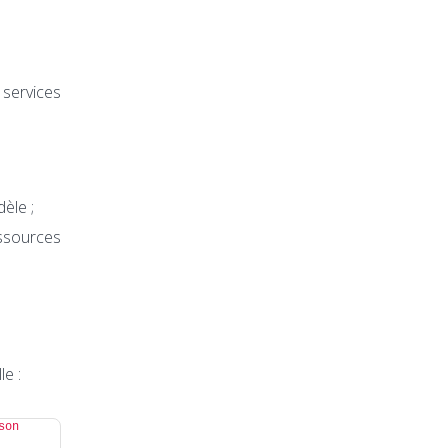
services
èle ;
essources
e :
on 