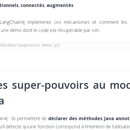
tionnels
,
connectés
,
augmentés
.
LangChain4j implémente ces mécanismes et comment les e
 une démo dont le code est récupérable par ssh :
tdocdoku/langchain4j-demos.git
es super-pouvoirs au mo
a
in4j : ils permettent de
déclarer des méthodes Java annot
’il détecte qu’une fonction correspond à l’intention de l’utilisate