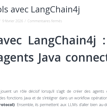
ls avec LangChain4j
sur
/
9 février 2026
/
Commentaires fermés
MCP
et
vec LangChain4j :
Tools
avec
agents Java connec
LangChain4j
ouent un rôle décisif lorsqu’il s’agit de créer des agents 
 des fonctions Java et de s’intégrer dans un workflow opératio
otocol)
. Ensemble, ils permettent aux LLMs d’aller bien au-d