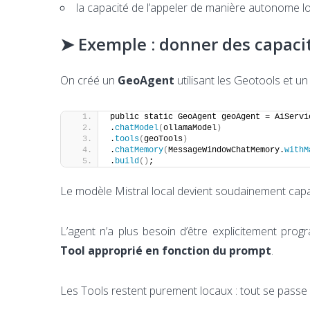
la capacité de l’appeler de manière autonome lo
➤ Exemple : donner des capaci
On créé un
GeoAgent
utilisant les Geotools et u
public static GeoAgent geoAgent = AiServi
.
chatModel
(
ollamaModel
)
.
tools
(
geoTools
)
.
chatMemory
(
MessageWindowChatMemory.
withM
.
build
()
;
Le modèle Mistral local devient soudainement capa
L’agent n’a plus besoin d’être explicitement pro
Tool approprié en fonction du prompt
.
Les Tools restent purement locaux : tout se passe 