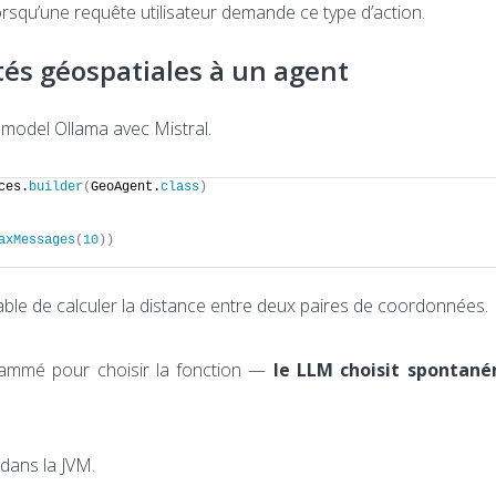
rsqu’une requête utilisateur demande ce type d’action.
tés géospatiales à un agent
n model Ollama avec Mistral.
ces.
builder
(
GeoAgent.
class
)
axMessages
(
10
))
ble de calculer la distance entre deux paires de coordonnées.
grammé pour choisir la fonction —
le LLM choisit spontané
dans la JVM.