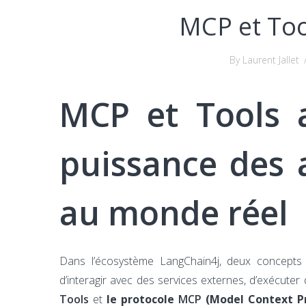
MCP et Too
By Laurent Jallet
MCP et Tools a
puissance des 
au monde réel
Dans l’écosystème LangChain4j, deux concepts j
d’interagir avec des services externes, d’exécuter
Tools
et
le protocole
MCP
(Model Context Pr