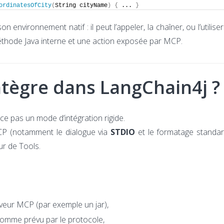
ordinatesOfCity
(
String cityName
)
{
 ... 
}
on environnement natif : il peut l’appeler, la chaîner, ou l’utilis
éthode Java interne et une action exposée par MCP.
tègre dans LangChain4j ?
rce pas un mode d’intégration rigide.
MCP (notamment le dialogue via
STDIO
et le formatage standar
ur de Tools.
veur MCP (par exemple un jar),
comme prévu par le protocole,