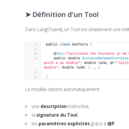
➤ Définition d’un Tool
Dans LangChain4j, un Tool est simplement une mé
public 
class
 GeoTools 
{
    @
Tool
(
"Calculates the distance in km 
    public double 
distanceBetweenCoordina
point A as double"
)
 double lonA, @
P
(
"latit
double"
)
 double lonB
)
{
 ...
}
}
Le modèle obtient automatiquement :
une
description
instructive,
la
signature du Tool
,
les
paramètres explicités
grâce à
@P
,