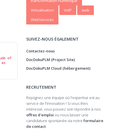
transformation numerique
Virtualisation
VoIP
web
WebServices
SUIVEZ-NOUS ÉGALEMENT
Contactez-nous
ude of 
DocDokuPLM (Project Site)
as 
DocDokuPLM Cloud (hébergement)
RECRUTEMENT
Rejoignez une équipe où l'expertise est au
service de l'innovation ! Si vous êtes
intéressé, vous pouvez soit répondre à nos
offres d'emploi
ou nous laisser une
candidature spontanée via notre
formulaire
de contact
.