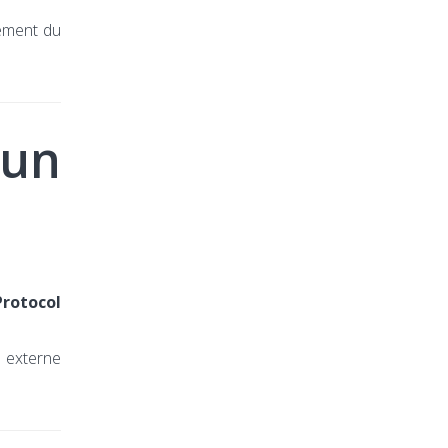
nement du
 un
rotocol
e externe