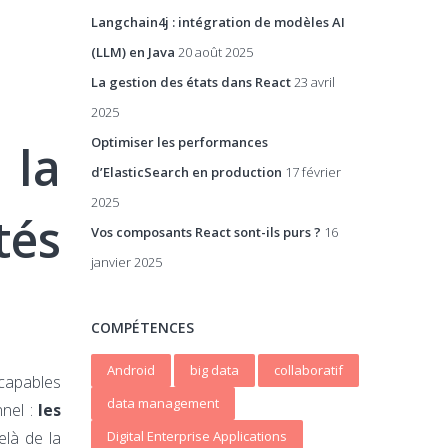
Langchain4j : intégration de modèles AI
(LLM) en Java
20 août 2025
La gestion des états dans React
23 avril
2025
Optimiser les performances
 la
d’ElasticSearch en production
17 février
2025
tés
Vos composants React sont-ils purs ?
16
janvier 2025
COMPÉTENCES
Android
big data
collaboratif
capables
data management
nnel :
les
elà de la
Digital Enterprise Applications