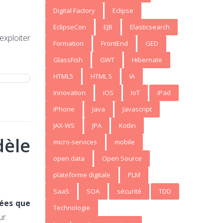
Digital Factory
Eclipse
EclipseCon
EJB
Elasticsearch
xploiter
Formation
FrontEnd
GED
GlassFish
GWT
Hibernate
HTML5
HTML 5
IA
Innovation
iOS
IoT
iPad
iPhone
Java
Javascript
JAX-WS
JPA
Kotlin
dèle
micro-services
mobile
open data
Open Source
plateforme digitale
PLM
SaaS
SOA
sécurité
TDD
ées que
Technologie
ur.