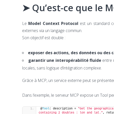
➤ Qu’est-ce que le M
Le
Model Context Protocol
est un standard c
externes via un langage commun.
Son objectif est double :
exposer des actions, des données ou des 
garantir une interopérabilité fluide
entre 
locales, sans logique d’intégration complexe.
Grâce à MCP, un service externe peut se présente
Dans l’exemple, le serveur MCP expose un T
ool
per
@
Tool
(
 description = 
"Get the geographica
containing 2 doubles : lon and lat."
, retu