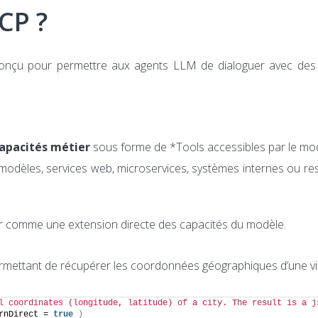
CP ?
onçu pour permettre aux agents LLM de dialoguer avec des 
capacités métier
sous forme de *Tools accessibles par le mod
modèles, services web, microservices, systèmes internes ou r
r comme une extension directe des capacités du modèle.
mettant de récupérer les coordonnées géographiques d’une vill
l coordinates (longitude, latitude) of a city. The result is a js
rnDirect = 
true
)