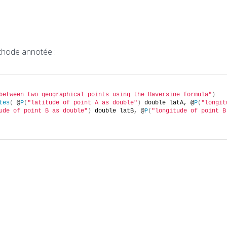
thode annotée :
between two geographical points using the Haversine formula"
)
tes
(
 @
P
(
"latitude of point A as double"
)
 double latA, @
P
(
"longit
ude of point B as double"
)
 double latB, @
P
(
"longitude of point B 