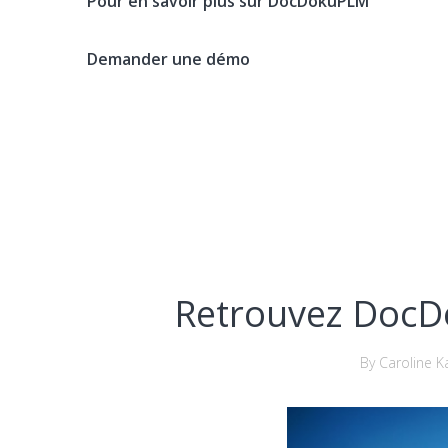
Pour en savoir plus sur DocDokuPLM
Demander une démo
Retrouvez DocDo
By Caroline K