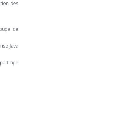
ation des
roupe de
rise Java
articipe