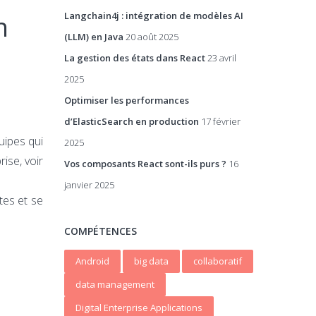
Langchain4j : intégration de modèles AI
n
(LLM) en Java
20 août 2025
La gestion des états dans React
23 avril
2025
Optimiser les performances
d’ElasticSearch en production
17 février
uipes qui
2025
ise, voir
Vos composants React sont-ils purs ?
16
janvier 2025
tes et se
COMPÉTENCES
Android
big data
collaboratif
data management
Digital Enterprise Applications