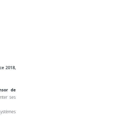
ce 2018,
nsor de
enter ses
systèmes