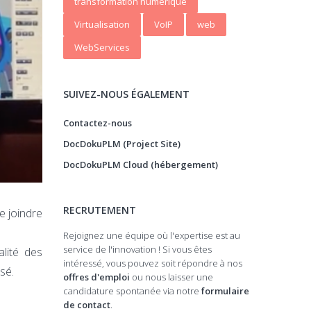
transformation numerique
Virtualisation
VoIP
web
WebServices
SUIVEZ-NOUS ÉGALEMENT
Contactez-nous
DocDokuPLM (Project Site)
DocDokuPLM Cloud (hébergement)
RECRUTEMENT
se joindre
Rejoignez une équipe où l'expertise est au
service de l'innovation ! Si vous êtes
lité des
intéressé, vous pouvez soit répondre à nos
sé.
offres d'emploi
ou nous laisser une
candidature spontanée via notre
formulaire
de contact
.