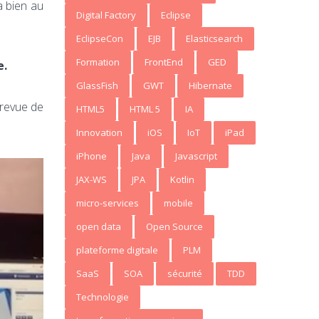
a bien au
Digital Factory
Eclipse
EclipseCon
EJB
Elasticsearch
Formation
FrontEnd
GED
e.
GlassFish
GWT
Hibernate
 revue de
HTML5
HTML 5
IA
Innovation
iOS
IoT
iPad
iPhone
Java
Javascript
JAX-WS
JPA
Kotlin
micro-services
mobile
open data
Open Source
plateforme digitale
PLM
SaaS
SOA
sécurité
TDD
Technologie