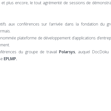
s et plus encore, le tout agrémenté de sessions de démonstr
tifs aux conférences sur l’arrivée dans la fondation du g
rmais.
a renommée plateforme de développement d’applications d’entrep
mment.
nférences du groupe de travail
Polarsys
, auquel DocDoku p
pse
EPLMP.