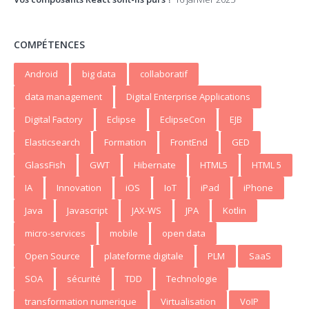
COMPÉTENCES
Android
big data
collaboratif
data management
Digital Enterprise Applications
Digital Factory
Eclipse
EclipseCon
EJB
Elasticsearch
Formation
FrontEnd
GED
GlassFish
GWT
Hibernate
HTML5
HTML 5
IA
Innovation
iOS
IoT
iPad
iPhone
Java
Javascript
JAX-WS
JPA
Kotlin
micro-services
mobile
open data
Open Source
plateforme digitale
PLM
SaaS
SOA
sécurité
TDD
Technologie
transformation numerique
Virtualisation
VoIP