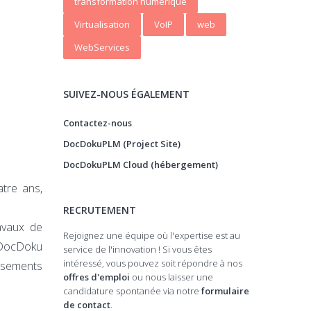
transformation numerique
Virtualisation
VoIP
web
WebServices
SUIVEZ-NOUS ÉGALEMENT
Contactez-nous
DocDokuPLM (Project Site)
DocDokuPLM Cloud (hébergement)
tre ans,
RECRUTEMENT
avaux de
Rejoignez une équipe où l'expertise est au
 DocDoku
service de l'innovation ! Si vous êtes
intéressé, vous pouvez soit répondre à nos
ssements
offres d'emploi
ou nous laisser une
candidature spontanée via notre
formulaire
de contact
.