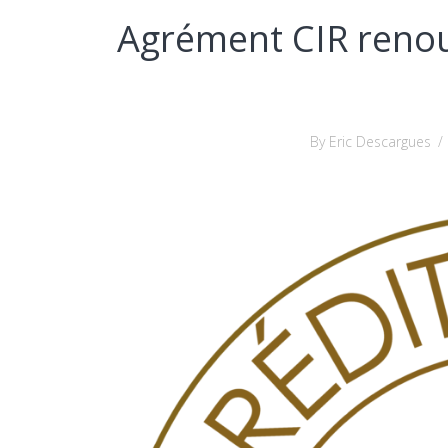
Agrément CIR reno
By Eric Descargues
/