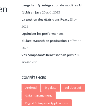
Langchain4j : intégration de modèles AI
en
(LLM) en Java
20 août 2025
La gestion des états dans React
23 avril
2025
Optimiser les performances
d’ElasticSearch en production
17 février
2025
Vos composants React sont-ils purs ?
16
janvier 2025
COMPÉTENCES
Android
big data
collaboratif
data management
Digital Enterprise Applications