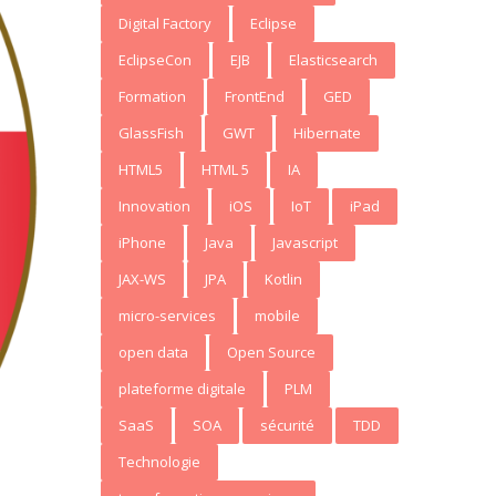
Digital Factory
Eclipse
EclipseCon
EJB
Elasticsearch
Formation
FrontEnd
GED
GlassFish
GWT
Hibernate
HTML5
HTML 5
IA
Innovation
iOS
IoT
iPad
iPhone
Java
Javascript
JAX-WS
JPA
Kotlin
micro-services
mobile
open data
Open Source
plateforme digitale
PLM
SaaS
SOA
sécurité
TDD
Technologie