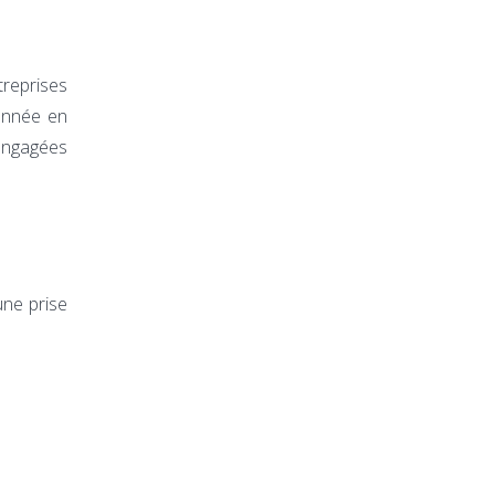
ntreprises
année en
engagées
une prise