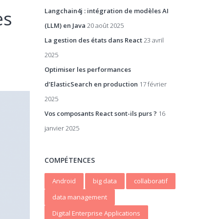
Langchain4j : intégration de modèles AI
es
(LLM) en Java
20 août 2025
La gestion des états dans React
23 avril
2025
Optimiser les performances
d’ElasticSearch en production
17 février
2025
Vos composants React sont-ils purs ?
16
janvier 2025
COMPÉTENCES
Android
big data
collaboratif
data management
Digital Enterprise Applications