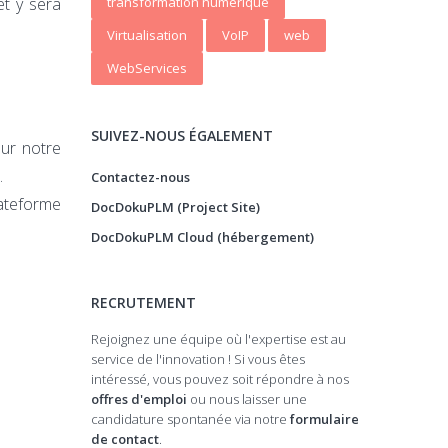
transformation numerique
t y sera
Virtualisation
VoIP
web
WebServices
SUIVEZ-NOUS ÉGALEMENT
ur notre
.
Contactez-nous
lateforme
DocDokuPLM (Project Site)
DocDokuPLM Cloud (hébergement)
RECRUTEMENT
Rejoignez une équipe où l'expertise est au
service de l'innovation ! Si vous êtes
intéressé, vous pouvez soit répondre à nos
offres d'emploi
ou nous laisser une
candidature spontanée via notre
formulaire
de contact
.