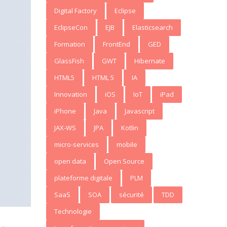
Digital Factory
Eclipse
EclipseCon
EJB
Elasticsearch
Formation
FrontEnd
GED
GlassFish
GWT
Hibernate
HTML5
HTML 5
IA
Innovation
iOS
IoT
iPad
iPhone
Java
Javascript
JAX-WS
JPA
Kotlin
micro-services
mobile
open data
Open Source
plateforme digitale
PLM
SaaS
SOA
sécurité
TDD
Technologie